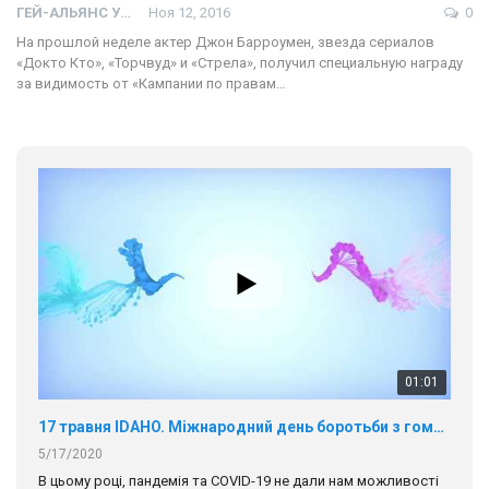
ГЕЙ-АЛЬЯНС УКРАИНА
Ноя 12, 2016
0
На прошлой неделе актер Джон Барроумен, звезда сериалов
«Докто Кто», «Торчвуд» и «Стрела», получил специальную награду
за видимость от «Кампании по правам…
01:01
17 травня IDAHO. Міжнародний день боротьби з гомофобією трансфобією і біфобія.
5/17/2020
В цьому році, пандемія та COVІD-19 не дали нам можливості