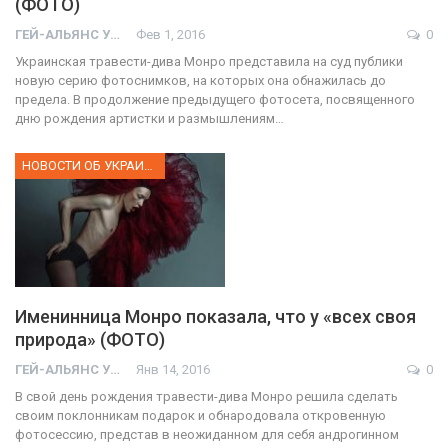
(ФОТО)
ГЕЙ-АЛЬЯНС УКРАИНА
Фев 1, 2016
0
Украинская травести-дива Монро представила на суд публики
новую серию фотоснимков, на которых она обнажилась до
предела. В продолжение предыдущего фотосета, посвященного
дню рождения артистки и размышлениям…
НОВОСТИ ОБ УКРАИНЕ
Именинница Монро показала, что у «всех своя
природа» (ФОТО)
ГЕЙ-АЛЬЯНС УКРАИНА
Янв 14, 2016
0
В свой день рождения травести-дива Монро решила сделать
своим поклонникам подарок и обнародовала откровенную
фотосессию, представ в неожиданном для себя андрогинном