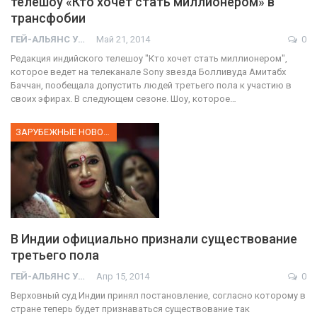
телешоу «Кто хочет стать миллионером» в
трансфобии
ГЕЙ-АЛЬЯНС УКРАИНА
Май 21, 2014
0
Редакция индийского телешоу "Кто хочет стать миллионером",
которое ведет на телеканале Sony звезда Болливуда Амитабх
Баччан, пообещала допустить людей третьего пола к участию в
своих эфирах. В следующем сезоне. Шоу, которое…
ЗАРУБЕЖНЫЕ НОВОСТИ
В Индии официально признали существование
третьего пола
01:01
ГЕЙ-АЛЬЯНС УКРАИНА
Апр 15, 2014
0
17 травня IDAHO. Міжнародний день боротьби з гомофобією трансфобією і біфобія.
Верховный суд Индии принял постановление, согласно которому в
5/17/2020
стране теперь будет признаваться существование так