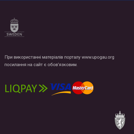
При використанні матеріалів порталу www.upogau.org
посилання на сайт є обов’язковим.