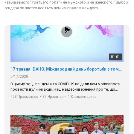
В цьому році, пандемія та COVІD-19 не дали нам можливості
называемого "третьего пола" - не мужского и не женского. "Выбор
провести вуличні акції. Наше відео-звернення про те, що
гендера является неотъемлемым правом каждого…
навіть коли ми у різних містах та не можемо зустрінеться, ми
423 Просмотров
•
37 Нравится
•
1 Комментариев
разом. Ми закликаємо всіх хто поділяє цінності рівності та
солідарності, приєднатися до нас. Регіональні підрозділи
ГАУ є в 16 областях України.
Разом наш голос лунає гучніше!
00:58
Зупинимо насильство проти ЛГБТ в Україні! Stop violence against LGBT in Ukraine!
6/30/2017
Емоційний та вражаючий промо-ролік на конкурс PACT, який
представляє програму "Гей-альянс Україна" з протидії
насильству проти ЛГБТ в Україні.
1.9K Просмотров
•
226 Нравится
•
5 Комментариев