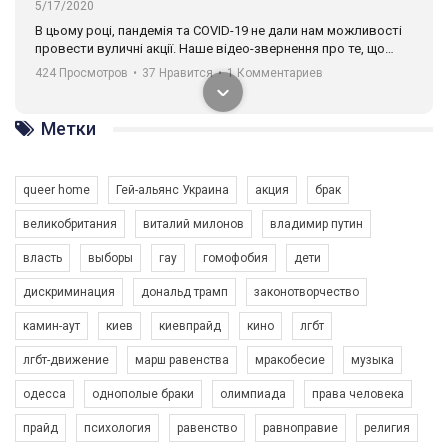
5/17/2020
В цьому році, пандемія та COVІD-19 не дали нам можливості
провести вуличні акції. Наше відео-звернення про те, що
навіть коли ми у різних містах та не можемо зустрінеться, ми
424 Просмотров
•
37 Нравится
•
1 Комментариев
разом. Ми закликаємо всіх хто поділяє цінності рівності та
солідарності, приєднатися до нас. Регіональні підрозділи
ГАУ є в 16 областях України.
Метки
Разом наш голос лунає гучніше!
queer home
Гей-альянс Украина
акция
брак
великобритания
виталий милонов
владимир путин
власть
выборы
гау
гомофобия
дети
дискриминация
дональд трамп
законотворчество
камин-аут
киев
киевпрайд
кино
лгбт
00:58
лгбт-движение
марш равенства
мракобесие
музыка
Зупинимо насильство проти ЛГБТ в Україні! Stop violence against LGBT in Ukraine!
одесса
однополые браки
олимпиада
права человека
6/30/2017
Емоційний та вражаючий промо-ролік на конкурс PACT, який
прайд
психология
равенство
равноправие
религия
представляє програму "Гей-альянс Україна" з протидії