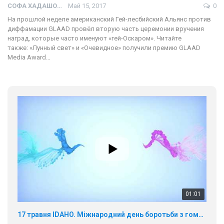
СОФА ХАДАШОТ
Май 15, 2017
0
На прошлой неделе американский Гей-лесбийский Альянс против
диффамации GLAAD провёл вторую часть церемонии вручения
наград, которые часто именуют «гей-Оскаром». Читайте
также: «Лунный свет» и «Очевидное» получили премию GLAAD
Мedia Award…
01:01
17 травня IDAHO. Міжнародний день боротьби з гомофобією трансфобією і біфобія.