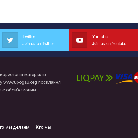
Twitter
Youtube
Join us on Twitter
Join us on Youtube
користанні матеріалів
у www.upogau.org посилання
т є обов’язковим.
то мы делаем
Кто мы