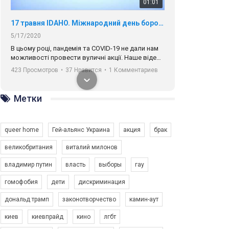
01:01
17 травня IDAHO. Міжнародний день боротьби з гомофобією трансфобією і біфобія.
5/17/2020
В цьому році, пандемія та COVІD-19 не дали нам
можливості провести вуличні акції. Наше відео-
звернення про те, що навіть коли ми у різних
423 Просмотров
•
37 Нравится
•
1 Комментариев
містах та не можемо зустрінеться, ми разом. Ми
закликаємо всіх хто поділяє цінності рівності та
солідарності, приєднатися до нас. Регіональні
Метки
підрозділи ГАУ є в 16 областях України.
Разом наш голос лунає гучніше!
queer home
Гей-альянс Украина
акция
брак
великобритания
виталий милонов
владимир путин
власть
выборы
гау
00:58
гомофобия
дети
дискриминация
дональд трамп
законотворчество
камин-аут
Зупинимо насильство проти ЛГБТ в Україні! Stop violence against LGBT in Ukraine!
6/30/2017
киев
киевпрайд
кино
лгбт
Емоційний та вражаючий промо-ролік на