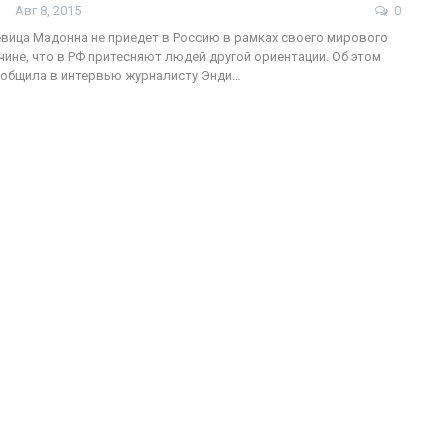
Авг 8, 2015
0
вица Мадонна не приедет в Россию в рамках своего мирового
ичине, что в РФ притесняют людей другой ориентации. Об этом
ФОТО
ообщила в интервью журналисту Энди…
О
В Берлине отпразднов
-трансгендеры
легализацию гей-брак
ГЕЙ-АЛЬЯНС УКРАИНА
Июл 27, 2017
0
Июл 2, 2017