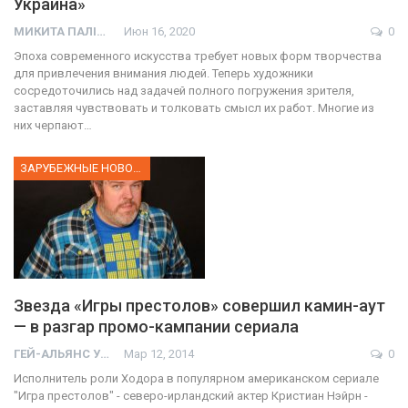
Украина»
МИКИТА ПАЛІЙ
Июн 16, 2020
0
Эпоха современного искусства требует новых форм творчества
для привлечения внимания людей. Теперь художники
сосредоточились над задачей полного погружения зрителя,
заставляя чувствовать и толковать смысл их работ. Многие из
них черпают…
ЗАРУБЕЖНЫЕ НОВОСТИ
Звезда «Игры престолов» совершил камин-аут
— в разгар промо-кампании сериала
ГЕЙ-АЛЬЯНС УКРАИНА
Мар 12, 2014
0
Исполнитель роли Ходора в популярном американском сериале
"Игра престолов" - северо-ирландский актер Кристиан Нэйрн -