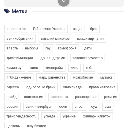
солідарності, приєднатися до нас. Регіональні підрозділи
ГАУ є в 16 областях України.
Метки
Разом наш голос лунає гучніше!
queer home
Гей-альянс Украина
акция
брак
великобритания
виталий милонов
владимир путин
власть
выборы
гау
гомофобия
дети
дискриминация
дональд трамп
законотворчество
камин-аут
киев
киевпрайд
кино
лгбт
00:58
лгбт-движение
марш равенства
мракобесие
музыка
Зупинимо насильство проти ЛГБТ в Україні! Stop violence against LGBT in Ukraine!
одесса
однополые браки
олимпиада
права человека
6/30/2017
Емоційний та вражаючий промо-ролік на конкурс PACT, який
прайд
психология
равенство
равноправие
религия
представляє програму "Гей-альянс Україна" з протидії
насильству проти ЛГБТ в Україні.
россия
санкт-петербург
сочи
спорт
суд
сша
1.9K Просмотров
•
226 Нравится
•
5 Комментариев
Ми просимо вашої підтримки, щоб реалізувати нашу
трансгендерность
уганда
украина
хиллари клинтон
програму з боротьби з насильством проти ЛГБТ в Україні.
церковь
шоу-бизнес