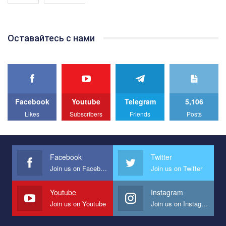
Якщо ти хочеш підтримати нас - просто натисни "лайк" під
відео.
Team of Gay Alliance Ukraine participates in a competition for the
Оставайтесь с нами
best video, representing programme for the development of
organization. The competition is organized by inetrnational
organization PACT.
We appeal to your support and ask to help us implement our plan
to combat violence against LGBT people in Ukraine.
Facebook
Youtube
Telegram
5,106
All you have to do is to press "Like" below the video.
Likes
Subscribers
Friends
Posts
Эмоционально сильный ролик от команды "Гей-альянс
Украина", который принимает участие в конкурсе
международной организации PACT на лучший ролик,
представляющий программу развития организации.
Facebook
Twitter
Join us on Facebook
Join us on Twitter
Мы просим вас поддержать нас и помочь нам реализовать
наш план по борьбе с насилием и дискриминацией на почве
СОГИ в Украине.
Youtube
Instagram
Join us on Youtube
Join us on Instagram
Все, что вам нужно сделать - это зайти на наш канал YouTube
по этой ссылке и поставить лайк под видео.