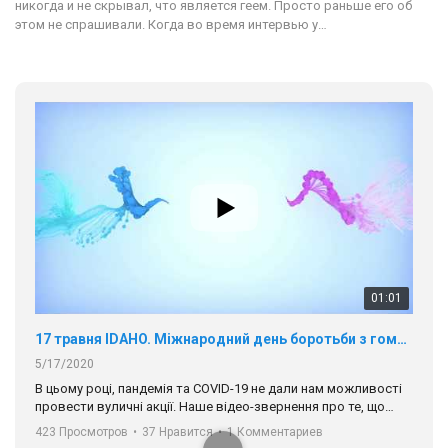
никогда и не скрывал, что является геем. Просто раньше его об
этом не спрашивали. Когда во время интервью у…
01:01
17 травня IDAHO. Міжнародний день боротьби з гомофобією трансфобією і біфобія.
5/17/2020
В цьому році, пандемія та COVІD-19 не дали нам можливості
провести вуличні акції. Наше відео-звернення про те, що
навіть коли ми у різних містах та не можемо зустрінеться, ми
423 Просмотров
•
37 Нравится
•
1 Комментариев
разом. Ми закликаємо всіх хто поділяє цінності рівності та