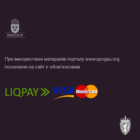
При використанні матеріалів порталу www.upogau.org
посилання на сайт є обов’язковим.