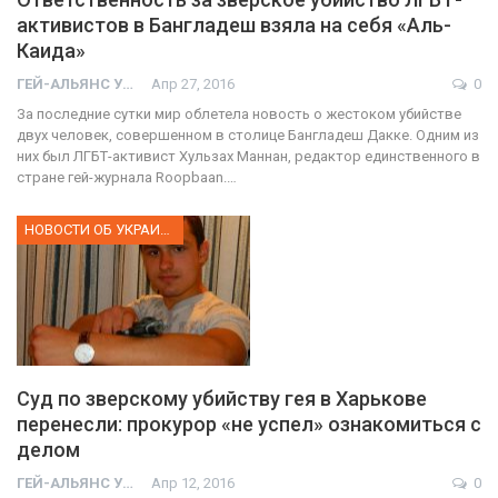
активистов в Бангладеш взяла на себя «Аль-
Каида»
ГЕЙ-АЛЬЯНС УКРАИНА
Апр 27, 2016
0
За последние сутки мир облетела новость о жестоком убийстве
двух человек, совершенном в столице Бангладеш Дакке. Одним из
них был ЛГБТ-активист Хульзах Маннан, редактор единственного в
стране гей-журнала Roopbaan.…
НОВОСТИ ОБ УКРАИНЕ
Суд по зверскому убийству гея в Харькове
перенесли: прокурор «не успел» ознакомиться с
делом
01:01
ГЕЙ-АЛЬЯНС УКРАИНА
Апр 12, 2016
0
17 травня IDAHO. Міжнародний день боротьби з гомофобією трансфобією і біфобія.