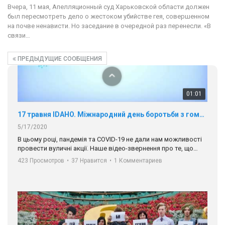
Вчера, 11 мая, Апелляционный суд Харьковской области должен
5/17/2020
был пересмотреть дело о жестоком убийстве гея, совершенном
В цьому році, пандемія та COVІD-19 не дали нам можливості
на почве ненависти. Но заседание в очередной раз перенесли. «В
провести вуличні акції. Наше відео-звернення про те, що
связи…
навіть коли ми у різних містах та не можемо зустрінеться, ми
423 Просмотров
•
37 Нравится
•
1 Комментариев
разом. Ми закликаємо всіх хто поділяє цінності рівності та
ПРЕДЫДУЩИЕ СООБЩЕНИЯ
солідарності, приєднатися до нас. Регіональні підрозділи
ГАУ є в 16 областях України.
Разом наш голос лунає гучніше!
00:58
Зупинимо насильство проти ЛГБТ в Україні! Stop violence against LGBT in Ukraine!
6/30/2017
Емоційний та вражаючий промо-ролік на конкурс PACT, який