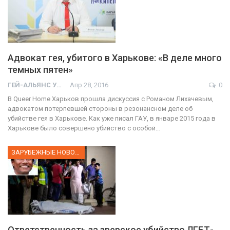
Адвокат гея, убитого в Харькове: «В деле много
темных пятен»
ГЕЙ-АЛЬЯНС УКРАИНА
Апр 28, 2016
0
В Queer Home Харьков прошла дискуссия с Романом Лихачевым,
адвокатом потерпевшей стороны в резонансном деле об
убийстве гея в Харькове. Как уже писал ГАУ, в январе 2015 года в
Харькове было совершено убийство с особой…
ЗАРУБЕЖНЫЕ НОВОСТИ
Ответственность за зверское убийство ЛГБТ-