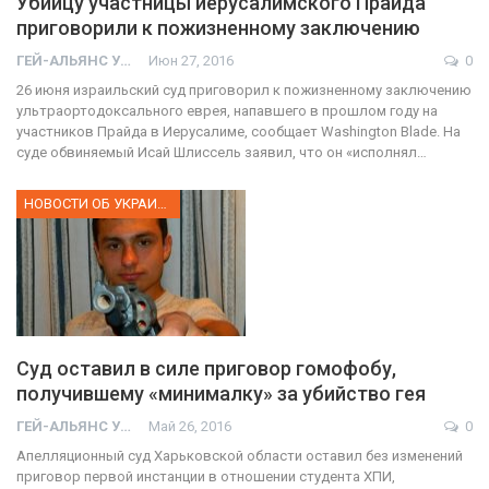
Убийцу участницы иерусалимского Прайда
приговорили к пожизненному заключению
ГЕЙ-АЛЬЯНС УКРАИНА
Июн 27, 2016
0
26 июня израильский суд приговорил к пожизненному заключению
ультраортодоксального еврея, напавшего в прошлом году на
участников Прайда в Иерусалиме, сообщает Washington Blade. На
суде обвиняемый Исай Шлиссель заявил, что он «исполнял…
НОВОСТИ ОБ УКРАИНЕ
Суд оставил в силе приговор гомофобу,
получившему «минималку» за убийство гея
ГЕЙ-АЛЬЯНС УКРАИНА
Май 26, 2016
0
Апелляционный суд Харьковской области оставил без изменений
приговор первой инстанции в отношении студента ХПИ,