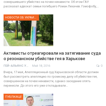
совершившего убийство на почве ненависти. Об этом ГАУ
рассказал адвокат семьи погибшего Роман Лихачев. Гомофобу,…
НОВОСТИ ОБ УКРАИНЕ
Активисты отреагировали на затягивание суда
о резонансном убийстве гея в Харькове
ГЕЙ-АЛЬЯНС УКРАИНА
Май 18, 2016
0
Вчера, 17 мая, Апелляционный суд Харьковской области должен
был рассмотреть апелляцию по громкому делу об убийстве гея,
совершенном на почве ненависти, однако заседание опять
перенесли. До этого его уже откладывали…
ПУБЛІКАЦІЇ