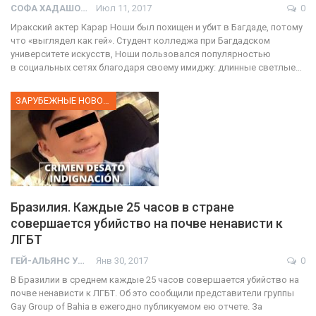
СОФА ХАДАШОТ
Июл 11, 2017
0
Иракский актер Карар Ноши был похищен и убит в Багдаде, потому
что «выглядел как гей». Студент колледжа при Багдадском
университете искусств, Ноши пользовался популярностью
в социальных сетях благодаря своему имиджу: длинные светлые…
ЗАРУБЕЖНЫЕ НОВОСТИ
Бразилия. Каждые 25 часов в стране
совершается убийство на почве ненависти к
ЛГБТ
ГЕЙ-АЛЬЯНС УКРАИНА
Янв 30, 2017
0
В Бразилии в среднем каждые 25 часов совершается убийство на
почве ненависти к ЛГБТ. Об это сообщили представители группы
Gay Group of Bahia в ежегодно публикуемом ею отчете. За