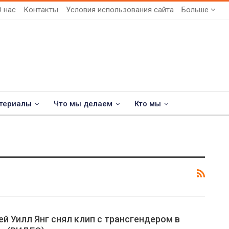
О нас
Контакты
Условия использования сайта
Больше
териалы
Что мы делаем
Кто мы
й Уилл Янг снял клип с трансгендером в