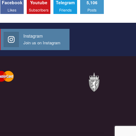
Facebook
Youtube
Telegram
5,106
альянс Украина", который принимает участие в
конкурсе международной организации PACT на
Likes
Subscribers
Friends
Posts
лучший ролик, представляющий программу
развития организации.
Мы просим вас поддержать нас и помочь нам
Instagram
реализовать наш план по борьбе с насилием и
Join us on Instagram
дискриминацией на почве СОГИ в Украине.
Все, что вам нужно сделать - это зайти на наш
канал YouTube по этой ссылке и поставить лайк
под видео.