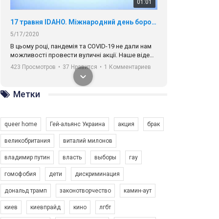
01:01
17 травня IDAHO. Міжнародний день боротьби з гомофобією трансфобією і біфобія.
5/17/2020
В цьому році, пандемія та COVІD-19 не дали нам
можливості провести вуличні акції. Наше відео-
звернення про те, що навіть коли ми у різних
423 Просмотров
•
37 Нравится
•
1 Комментариев
містах та не можемо зустрінеться, ми разом. Ми
закликаємо всіх хто поділяє цінності рівності та
солідарності, приєднатися до нас. Регіональні
Метки
підрозділи ГАУ є в 16 областях України.
Разом наш голос лунає гучніше!
queer home
Гей-альянс Украина
акция
брак
великобритания
виталий милонов
владимир путин
власть
выборы
гау
00:58
гомофобия
дети
дискриминация
дональд трамп
законотворчество
камин-аут
Зупинимо насильство проти ЛГБТ в Україні! Stop violence against LGBT in Ukraine!
6/30/2017
киев
киевпрайд
кино
лгбт
Емоційний та вражаючий промо-ролік на