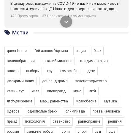
В цьому році, пандемія та COVІD-19 не дали нам можливості
провести вуличні акції. Наше відео-звернення про те, що
навіть коли ми у різних містах та не можемо зустрінеться, ми
423 Просмотров
•
37 Нравится
•
1 Комментариев
разом. Ми закликаємо всіх хто поділяє цінності рівності та
солідарності, приєднатися до нас. Регіональні підрозділи
ГАУ є в 16 областях України.
Метки
Разом наш голос лунає гучніше!
queer home
Гей-альянс Украина
акция
брак
великобритания
виталий милонов
владимир путин
власть
выборы
гау
гомофобия
дети
дискриминация
дональд трамп
законотворчество
камин-аут
киев
киевпрайд
кино
лгбт
00:58
лгбт-движение
марш равенства
мракобесие
музыка
Зупинимо насильство проти ЛГБТ в Україні! Stop violence against LGBT in Ukraine!
одесса
однополые браки
олимпиада
права человека
6/30/2017
Емоційний та вражаючий промо-ролік на конкурс PACT, який
прайд
психология
равенство
равноправие
религия
представляє програму "Гей-альянс Україна" з протидії
насильству проти ЛГБТ в Україні.
россия
санкт-петербург
сочи
спорт
суд
сша
1.9K Просмотров
•
226 Нравится
•
5 Комментариев