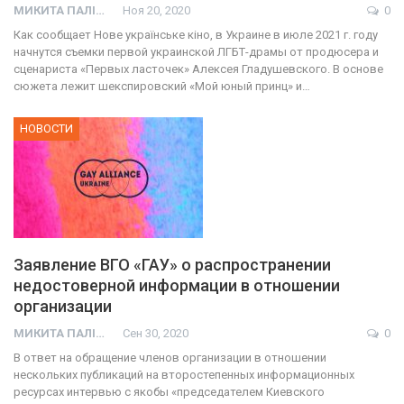
МИКИТА ПАЛІЙ
Ноя 20, 2020
0
Как сообщает Нове українське кіно, в Украине в июле 2021 г. году
начнутся съемки первой украинской ЛГБТ-драмы от продюсера и
сценариста «Первых ласточек» Алексея Гладушевского. В основе
сюжета лежит шекспировский «Мой юный принц» и…
НОВОСТИ
Заявление ВГО «ГАУ» о распространении
недостоверной информации в отношении
организации
МИКИТА ПАЛІЙ
Сен 30, 2020
0
В ответ на обращение членов организации в отношении
нескольких публикаций на второстепенных информационных
ресурсах интервью с якобы «председателем Киевского