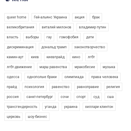
Разом наш голос лунає гучніше!
queer home
Гей-альянс Украина
акция
брак
великобритания
виталий милонов
владимир путин
власть
выборы
гау
гомофобия
дети
дискриминация
дональд трамп
законотворчество
камин-аут
киев
киевпрайд
кино
лгбт
00:58
лгбт-движение
марш равенства
мракобесие
музыка
Зупинимо насильство проти ЛГБТ в Україні! Stop violence against LGBT in Ukraine!
одесса
однополые браки
олимпиада
права человека
6/30/2017
Емоційний та вражаючий промо-ролік на конкурс PACT, який
прайд
психология
равенство
равноправие
религия
представляє програму "Гей-альянс Україна" з протидії
насильству проти ЛГБТ в Україні.
россия
санкт-петербург
сочи
спорт
суд
сша
1.9K Просмотров
•
226 Нравится
•
5 Комментариев
Ми просимо вашої підтримки, щоб реалізувати нашу
трансгендерность
уганда
украина
хиллари клинтон
програму з боротьби з насильством проти ЛГБТ в Україні.
церковь
шоу-бизнес
Якщо ти хочеш підтримати нас - просто натисни "лайк" під
відео.