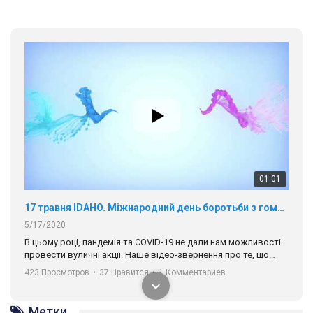
01:01
17 травня IDAHO. Міжнародний день боротьби з гомофобією трансфобією і біфобія.
5/17/2020
В цьому році, пандемія та COVІD-19 не дали нам можливості
провести вуличні акції. Наше відео-звернення про те, що
навіть коли ми у різних містах та не можемо зустрінеться, ми
423 Просмотров
•
37 Нравится
•
1 Комментариев
разом. Ми закликаємо всіх хто поділяє цінності рівності та
солідарності, приєднатися до нас. Регіональні підрозділи
ГАУ є в 16 областях України.
Метки