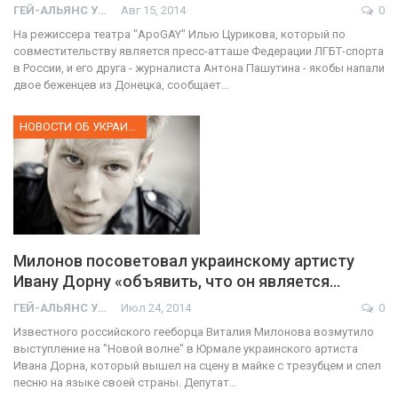
ГЕЙ-АЛЬЯНС УКРАИНА
Авг 15, 2014
0
На режиссера театра "ApoGAY" Илью Цурикова, который по
совместительству является пресс-атташе Федерации ЛГБТ-спорта
в России, и его друга - журналиста Антона Пашутина - якобы напали
двое беженцев из Донецка, сообщает…
НОВОСТИ ОБ УКРАИНЕ
Милонов посоветовал украинскому артисту
Ивану Дорну «объявить, что он является…
ГЕЙ-АЛЬЯНС УКРАИНА
Июл 24, 2014
0
Известного российского гееборца Виталия Милонова возмутило
выступление на "Новой волне" в Юрмале украинского артиста
Ивана Дорна, который вышел на сцену в майке с трезубцем и спел
песню на языке своей страны. Депутат…