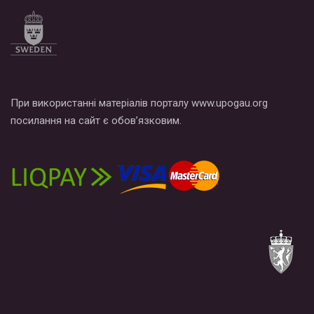
При використанні матеріалів порталу www.upogau.org
посилання на сайт є обов’язковим.