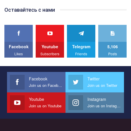
Team of Gay Alliance Ukraine participates in a competition for the
Оставайтесь с нами
best video, representing programme for the development of
organization. The competition is organized by inetrnational
organization PACT.
We appeal to your support and ask to help us implement our plan
to combat violence against LGBT people in Ukraine.
Facebook
Youtube
Telegram
5,106
All you have to do is to press "Like" below the video.
Likes
Subscribers
Friends
Posts
Эмоционально сильный ролик от команды "Гей-альянс
Украина", который принимает участие в конкурсе
международной организации PACT на лучший ролик,
представляющий программу развития организации.
Facebook
Twitter
Join us on Facebook
Join us on Twitter
Мы просим вас поддержать нас и помочь нам реализовать
наш план по борьбе с насилием и дискриминацией на почве
СОГИ в Украине.
Youtube
Instagram
Join us on Youtube
Join us on Instagram
Все, что вам нужно сделать - это зайти на наш канал YouTube
по этой ссылке и поставить лайк под видео.