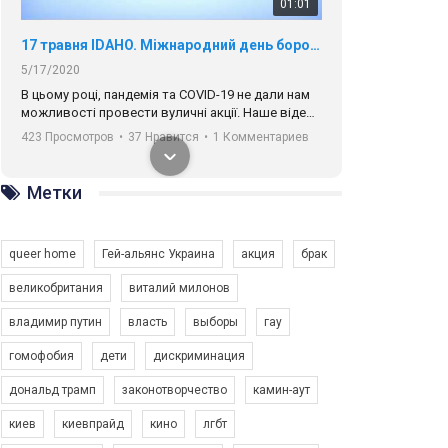
01:01
17 травня IDAHO. Міжнародний день боротьби з гомофобією трансфобією і біфобія.
5/17/2020
В цьому році, пандемія та COVІD-19 не дали нам
можливості провести вуличні акції. Наше відео-
звернення про те, що навіть коли ми у різних
423 Просмотров
•
37 Нравится
•
1 Комментариев
містах та не можемо зустрінеться, ми разом. Ми
закликаємо всіх хто поділяє цінності рівності та
солідарності, приєднатися до нас. Регіональні
Метки
підрозділи ГАУ є в 16 областях України.
Разом наш голос лунає гучніше!
queer home
Гей-альянс Украина
акция
брак
великобритания
виталий милонов
владимир путин
власть
выборы
гау
00:58
гомофобия
дети
дискриминация
дональд трамп
законотворчество
камин-аут
Зупинимо насильство проти ЛГБТ в Україні! Stop violence against LGBT in Ukraine!
6/30/2017
киев
киевпрайд
кино
лгбт
Емоційний та вражаючий промо-ролік на