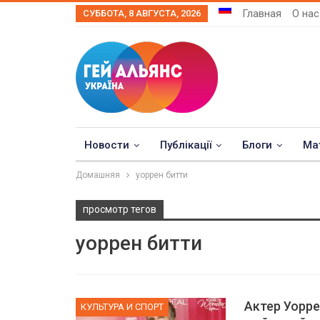
Главная
О нас
СУББОТА, 8 АВГУСТА, 2026
Новости
Публікації
Блоги
Ма
Домашняя
уоррен битти
просмотр тегов
уоррен битти
Актер Уорре
КУЛЬТУРА И СПОРТ