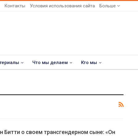
Контакты
Условия использования сайта
Больше
териалы
Что мы делаем
Кто мы
н Битти о своем трансгендерном сыне: «Он