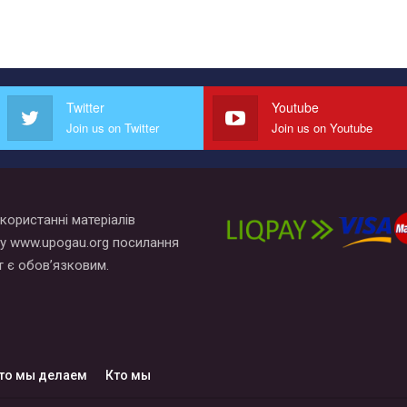
Twitter
Youtube
Join us on Twitter
Join us on Youtube
користанні матеріалів
у www.upogau.org посилання
т є обов’язковим.
то мы делаем
Кто мы