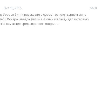
Окт 10, 2016
0
р Уоррен Битти рассказал о своем трансгендерном сыне
тель Оскара, звезда фильма «Бонни и Клайд» дал интервью
ФОТО
200
air. В нем актер среди прочего говорил…
Военнослужащие-трансгендеры
ГЕЙ-АЛЬЯНС УКРАИНА
Июл 27, 2017
0