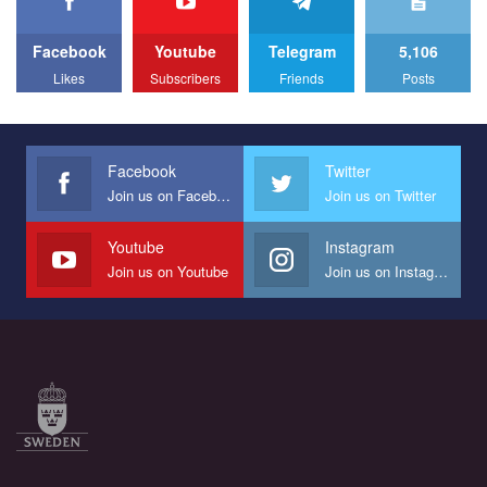
to combat violence against LGBT people in Ukraine.
Facebook
Youtube
Telegram
5,106
All you have to do is to press "Like" below the video.
Likes
Subscribers
Friends
Posts
Эмоционально сильный ролик от команды "Гей-альянс
Украина", который принимает участие в конкурсе
международной организации PACT на лучший ролик,
представляющий программу развития организации.
Facebook
Twitter
Join us on Facebook
Join us on Twitter
Мы просим вас поддержать нас и помочь нам реализовать
наш план по борьбе с насилием и дискриминацией на почве
СОГИ в Украине.
Youtube
Instagram
Join us on Youtube
Join us on Instagram
Все, что вам нужно сделать - это зайти на наш канал YouTube
по этой ссылке и поставить лайк под видео.