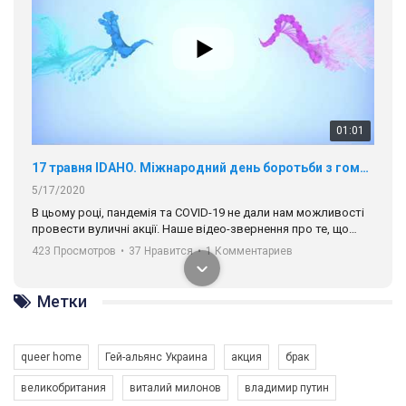
01:01
17 травня IDAHO. Міжнародний день боротьби з гомофобією трансфобією і біфобія.
5/17/2020
В цьому році, пандемія та COVІD-19 не дали нам можливості
провести вуличні акції. Наше відео-звернення про те, що
навіть коли ми у різних містах та не можемо зустрінеться, ми
423 Просмотров
•
37 Нравится
•
1 Комментариев
разом. Ми закликаємо всіх хто поділяє цінності рівності та
солідарності, приєднатися до нас. Регіональні підрозділи
ГАУ є в 16 областях України.
Метки
Разом наш голос лунає гучніше!
queer home
Гей-альянс Украина
акция
брак
великобритания
виталий милонов
владимир путин