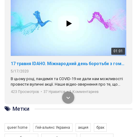
01:01
17 травня IDAHO. Міжнародний день боротьби з гомофобією трансфобією і біфобія.
5/17/2020
В цьому році, пандемія та COVІD-19 не дали нам можливості
провести вуличні акції. Наше відео-звернення про те, що
навіть коли ми у різних містах та не можемо зустрінеться, ми
423 Просмотров
•
37 Нравится
•
1 Комментариев
разом. Ми закликаємо всіх хто поділяє цінності рівності та
солідарності, приєднатися до нас. Регіональні підрозділи
ГАУ є в 16 областях України.
Метки
Разом наш голос лунає гучніше!
queer home
Гей-альянс Украина
акция
брак