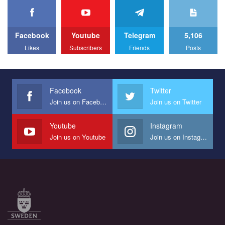
We appeal to your support and ask to help us implement our plan
to combat violence against LGBT people in Ukraine.
Facebook
Youtube
Telegram
5,106
All you have to do is to press "Like" below the video.
Likes
Subscribers
Friends
Posts
Эмоционально сильный ролик от команды "Гей-альянс
Украина", который принимает участие в конкурсе
международной организации PACT на лучший ролик,
представляющий программу развития организации.
Facebook
Twitter
Join us on Facebook
Join us on Twitter
Мы просим вас поддержать нас и помочь нам реализовать
наш план по борьбе с насилием и дискриминацией на почве
СОГИ в Украине.
Youtube
Instagram
Join us on Youtube
Join us on Instagram
Все, что вам нужно сделать - это зайти на наш канал YouTube
по этой ссылке и поставить лайк под видео.