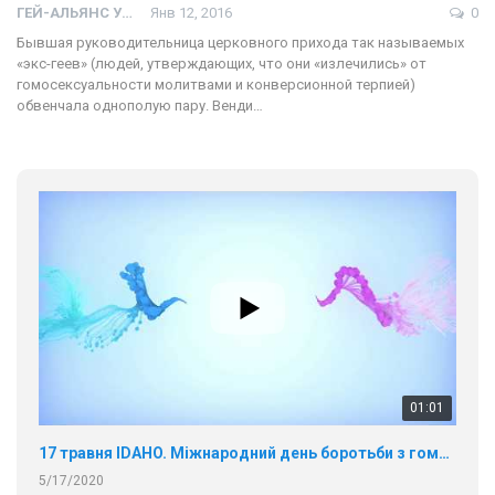
ГЕЙ-АЛЬЯНС УКРАИНА
Янв 12, 2016
0
Бывшая руководительница церковного прихода так называемых
«экс-геев» (людей, утверждающих, что они «излечились» от
гомосексуальности молитвами и конверсионной терпией)
обвенчала однополую пару. Венди…
01:01
17 травня IDAHO. Міжнародний день боротьби з гомофобією трансфобією і біфобія.
5/17/2020