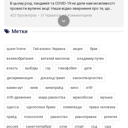
В цьому році, пандемія та COVІD-19 не дали нам можливості
провести вуличні акції. Наше відео-звернення про те, що
навіть коли ми у різних містах та не можемо зустрінеться, ми
423 Просмотров
•
37 Нравится
•
1 Комментариев
разом. Ми закликаємо всіх хто поділяє цінності рівності та
солідарності, приєднатися до нас. Регіональні підрозділи
ГАУ є в 16 областях України.
Метки
Разом наш голос лунає гучніше!
queer home
Гей-альянс Украина
акция
брак
великобритания
виталий милонов
владимир путин
власть
выборы
гау
гомофобия
дети
дискриминация
дональд трамп
законотворчество
камин-аут
киев
киевпрайд
кино
лгбт
00:58
лгбт-движение
марш равенства
мракобесие
музыка
Зупинимо насильство проти ЛГБТ в Україні! Stop violence against LGBT in Ukraine!
одесса
однополые браки
олимпиада
права человека
6/30/2017
Емоційний та вражаючий промо-ролік на конкурс PACT, який
прайд
психология
равенство
равноправие
религия
представляє програму "Гей-альянс Україна" з протидії
насильству проти ЛГБТ в Україні.
россия
санкт-петербург
сочи
спорт
суд
сша
1.9K Просмотров
•
226 Нравится
•
5 Комментариев