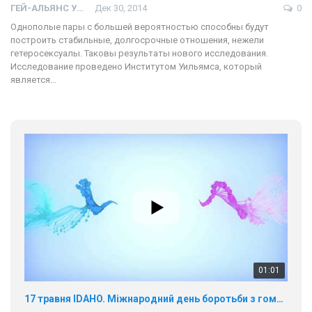
ГЕЙ-АЛЬЯНС УКРАИНА
Дек 30, 2014
0
Однополые пары с большей вероятностью способны будут
построить стабильные, долгосрочные отношения, нежели
гетеросексуалы. Таковы результаты нового исследования.
Исследование проведено Институтом Уильямса, который
является…
01:01
17 травня IDAHO. Міжнародний день боротьби з гомофобією трансфобією і біфобія.