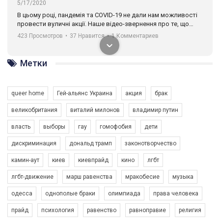
5/17/2020
В цьому році, пандемія та COVІD-19 не дали нам можливості
провести вуличні акції. Наше відео-звернення про те, що
навіть коли ми у різних містах та не можемо зустрінеться, ми
423 Просмотров
•
37 Нравится
•
1 Комментариев
разом. Ми закликаємо всіх хто поділяє цінності рівності та
солідарності, приєднатися до нас. Регіональні підрозділи
ГАУ є в 16 областях України.
Метки
Разом наш голос лунає гучніше!
queer home
Гей-альянс Украина
акция
брак
великобритания
виталий милонов
владимир путин
власть
выборы
гау
гомофобия
дети
дискриминация
дональд трамп
законотворчество
камин-аут
киев
киевпрайд
кино
лгбт
00:58
лгбт-движение
марш равенства
мракобесие
музыка
Зупинимо насильство проти ЛГБТ в Україні! Stop violence against LGBT in Ukraine!
одесса
однополые браки
олимпиада
права человека
6/30/2017
Емоційний та вражаючий промо-ролік на конкурс PACT, який
прайд
психология
равенство
равноправие
религия
представляє програму "Гей-альянс Україна" з протидії