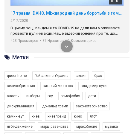
01:01
17 травня IDAHO. Міжнародний день боротьби з гомофобією трансфобією і біфобія.
5/17/2020
В цьому році, пандемія та COVІD-19 не дали нам можливості
провести вуличні акції. Наше відео-звернення про те, що
навіть коли ми у різних містах та не можемо зустрінеться, ми
423 Просмотров
•
37 Нравится
•
1 Комментариев
разом. Ми закликаємо всіх хто поділяє цінності рівності та
солідарності, приєднатися до нас. Регіональні підрозділи
ГАУ є в 16 областях України.
Метки
Разом наш голос лунає гучніше!
queer home
Гей-альянс Украина
акция
брак
великобритания
виталий милонов
владимир путин
власть
выборы
гау
гомофобия
дети
дискриминация
дональд трамп
законотворчество
камин-аут
киев
киевпрайд
кино
лгбт
00:58
лгбт-движение
марш равенства
мракобесие
музыка
Зупинимо насильство проти ЛГБТ в Україні! Stop violence against LGBT in Ukraine!