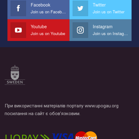
представляющий программу развития организации.
Facebook
Twitter
Join us on Facebook
Join us on Twitter
Мы просим вас поддержать нас и помочь нам реализовать
наш план по борьбе с насилием и дискриминацией на почве
СОГИ в Украине.
Youtube
Instagram
Join us on Youtube
Join us on Instagram
Все, что вам нужно сделать - это зайти на наш канал YouTube
по этой ссылке и поставить лайк под видео.
При використанні матеріалів порталу www.upogau.org
посилання на сайт є обов’язковим.