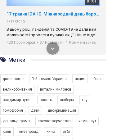
01:01
17 травня IDAHO. Міжнародний день боротьби з гомофобією трансфобією і біфобія.
5/17/2020
В цьому році, пандемія та COVІD-19 не дали нам
можливості провести вуличні акції. Наше відео-
звернення про те, що навіть коли ми у різних
423 Просмотров
•
37 Нравится
•
1 Комментариев
містах та не можемо зустрінеться, ми разом. Ми
закликаємо всіх хто поділяє цінності рівності та
солідарності, приєднатися до нас. Регіональні
Метки
підрозділи ГАУ є в 16 областях України.
Разом наш голос лунає гучніше!
queer home
Гей-альянс Украина
акция
брак
великобритания
виталий милонов
владимир путин
власть
выборы
гау
00:58
гомофобия
дети
дискриминация
дональд трамп
законотворчество
камин-аут
Зупинимо насильство проти ЛГБТ в Україні! Stop violence against LGBT in Ukraine!
6/30/2017
киев
киевпрайд
кино
лгбт
Емоційний та вражаючий промо-ролік на