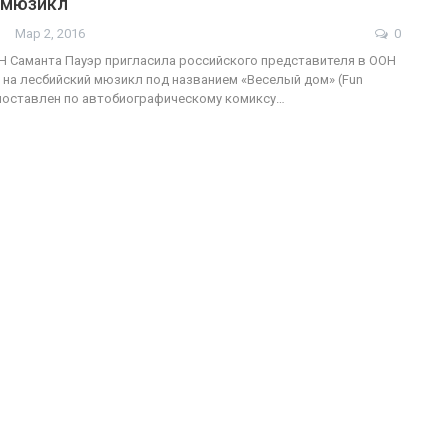
 мюзикл
Мар 2, 2016
0
 Саманта Пауэр пригласила российского представителя в ООН
 на лесбийский мюзикл под названием «Веселый дом» (Fun
ФОТО
200
поставлен по автобиографическому комиксу…
Военнослужащие-трансгендеры
ГЕЙ-АЛЬЯНС УКРАИНА
Июл 27, 2017
0