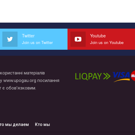
Twitter
Youtube
Join us on Twitter
Join us on Youtube
користанні матеріалів
у www.upogau.org посилання
т є обов’язковим.
то мы делаем
Кто мы