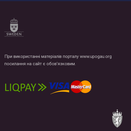
При використанні матеріалів порталу www.upogau.org
посилання на сайт є обов’язковим.