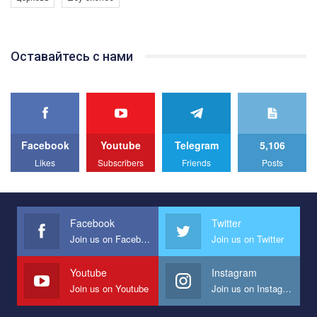
Якщо ти хочеш підтримати нас - просто натисни "лайк" під
відео.
Team of Gay Alliance Ukraine participates in a competition for the
Оставайтесь с нами
best video, representing programme for the development of
organization. The competition is organized by inetrnational
organization PACT.
We appeal to your support and ask to help us implement our plan
to combat violence against LGBT people in Ukraine.
Facebook
Youtube
Telegram
5,106
All you have to do is to press "Like" below the video.
Likes
Subscribers
Friends
Posts
Эмоционально сильный ролик от команды "Гей-альянс
Украина", который принимает участие в конкурсе
международной организации PACT на лучший ролик,
представляющий программу развития организации.
Facebook
Twitter
Join us on Facebook
Join us on Twitter
Мы просим вас поддержать нас и помочь нам реализовать
наш план по борьбе с насилием и дискриминацией на почве
СОГИ в Украине.
Youtube
Instagram
Join us on Youtube
Join us on Instagram
Все, что вам нужно сделать - это зайти на наш канал YouTube
по этой ссылке и поставить лайк под видео.