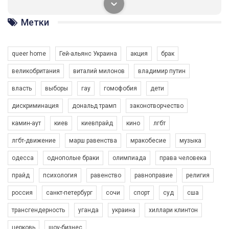
солідарності, приєднатися до нас. Регіональні підрозділи
ГАУ є в 16 областях України.
Метки
Разом наш голос лунає гучніше!
queer home
Гей-альянс Украина
акция
брак
великобритания
виталий милонов
владимир путин
власть
выборы
гау
гомофобия
дети
дискриминация
дональд трамп
законотворчество
камин-аут
киев
киевпрайд
кино
лгбт
00:58
лгбт-движение
марш равенства
мракобесие
музыка
Зупинимо насильство проти ЛГБТ в Україні! Stop violence against LGBT in Ukraine!
одесса
однополые браки
олимпиада
права человека
6/30/2017
Емоційний та вражаючий промо-ролік на конкурс PACT, який
прайд
психология
равенство
равноправие
религия
представляє програму "Гей-альянс Україна" з протидії
насильству проти ЛГБТ в Україні.
россия
санкт-петербург
сочи
спорт
суд
сша
1.9K Просмотров
•
226 Нравится
•
5 Комментариев
Ми просимо вашої підтримки, щоб реалізувати нашу
трансгендерность
уганда
украина
хиллари клинтон
програму з боротьби з насильством проти ЛГБТ в Україні.
церковь
шоу-бизнес