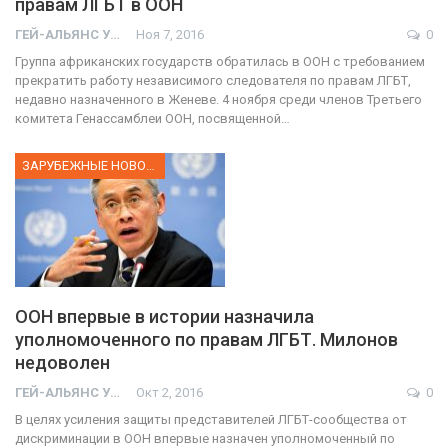
правам ЛГБТ в ООН
ГЕЙ-АЛЬЯНС УКРАИНА
Ноя 7, 2016
0
Группа африканских государств обратилась в ООН с требованием
прекратить работу независимого следователя по правам ЛГБТ,
недавно назначенного в Женеве. 4 ноября среди членов Третьего
комитета Генассамблеи ООН, посвященной…
ЗАРУБЕЖНЫЕ НОВОСТИ
ООН впервые в истории назначила
уполномоченного по правам ЛГБТ. Милонов
недоволен
ГЕЙ-АЛЬЯНС УКРАИНА
Окт 2, 2016
0
В целях усиления защиты представителей ЛГБТ-сообщества от
дискриминации в ООН впервые назначен уполномоченный по