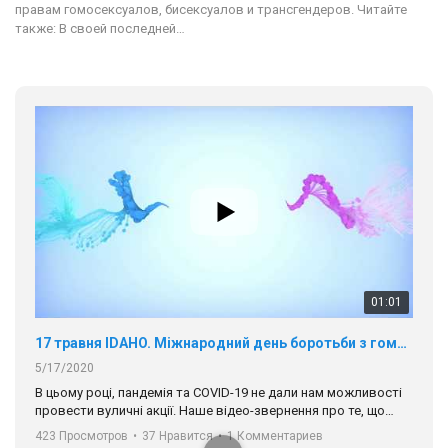
правам гомосексуалов, бисексуалов и трансгендеров. Читайте
также: В своей последней…
01:01
17 травня IDAHO. Міжнародний день боротьби з гомофобією трансфобією і біфобія.
5/17/2020
В цьому році, пандемія та COVІD-19 не дали нам можливості
провести вуличні акції. Наше відео-звернення про те, що
навіть коли ми у різних містах та не можемо зустрінеться, ми
423 Просмотров
•
37 Нравится
•
1 Комментариев
разом. Ми закликаємо всіх хто поділяє цінності рівності та