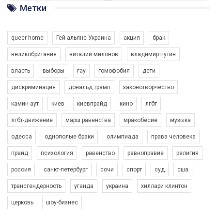
ГАУ є в 16 областях України.
Метки
Разом наш голос лунає гучніше!
queer home
Гей-альянс Украина
акция
брак
великобритания
виталий милонов
владимир путин
власть
выборы
гау
гомофобия
дети
дискриминация
дональд трамп
законотворчество
камин-аут
киев
киевпрайд
кино
лгбт
00:58
лгбт-движение
марш равенства
мракобесие
музыка
Зупинимо насильство проти ЛГБТ в Україні! Stop violence against LGBT in Ukraine!
одесса
однополые браки
олимпиада
права человека
6/30/2017
Емоційний та вражаючий промо-ролік на конкурс PACT, який
прайд
психология
равенство
равноправие
религия
представляє програму "Гей-альянс Україна" з протидії
насильству проти ЛГБТ в Україні.
россия
санкт-петербург
сочи
спорт
суд
сша
1.9K Просмотров
•
226 Нравится
•
5 Комментариев
Ми просимо вашої підтримки, щоб реалізувати нашу
трансгендерность
уганда
украина
хиллари клинтон
програму з боротьби з насильством проти ЛГБТ в Україні.
церковь
шоу-бизнес
Якщо ти хочеш підтримати нас - просто натисни "лайк" під