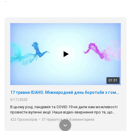
…
01:01
17 травня IDAHO. Міжнародний день боротьби з гомофобією трансфобією і біфобія.
5/17/2020
В цьому році, пандемія та COVІD-19 не дали нам можливості
провести вуличні акції. Наше відео-звернення про те, що
навіть коли ми у різних містах та не можемо зустрінеться, ми
423 Просмотров
•
37 Нравится
•
1 Комментариев
разом. Ми закликаємо всіх хто поділяє цінності рівності та
солідарності, приєднатися до нас. Регіональні підрозділи