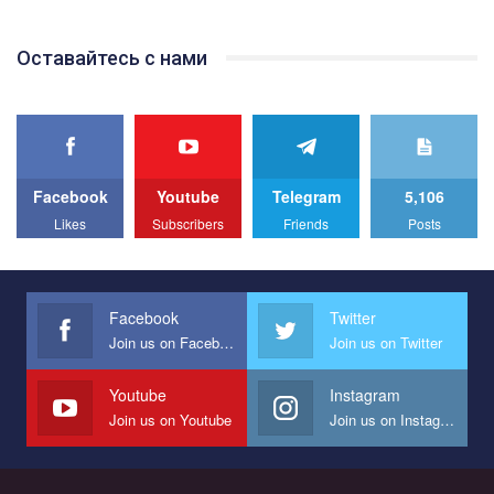
відео.
Team of Gay Alliance Ukraine participates in a competition for the
Оставайтесь с нами
best video, representing programme for the development of
organization. The competition is organized by inetrnational
organization PACT.
We appeal to your support and ask to help us implement our plan
to combat violence against LGBT people in Ukraine.
Facebook
Youtube
Telegram
5,106
All you have to do is to press "Like" below the video.
Likes
Subscribers
Friends
Posts
Эмоционально сильный ролик от команды "Гей-альянс
Украина", который принимает участие в конкурсе
международной организации PACT на лучший ролик,
представляющий программу развития организации.
Facebook
Twitter
Join us on Facebook
Join us on Twitter
Мы просим вас поддержать нас и помочь нам реализовать
наш план по борьбе с насилием и дискриминацией на почве
СОГИ в Украине.
Youtube
Instagram
Join us on Youtube
Join us on Instagram
Все, что вам нужно сделать - это зайти на наш канал YouTube
по этой ссылке и поставить лайк под видео.