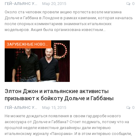
ГЕЙ-АЛЬЯНС УКРАИНА
Мар 20, 2015
0
Около ста человек провели акцию протеста возле магазина
Дольче и Габбана в Лондоне в рамках кампании, которая началась
после спорных комментариев знаменитых итальянских
модельеров. Акция была организована известным…
ЗАРУБЕЖНЫЕ НОВОСТИ
Элтон Джон и итальянские активисты
призывают к бойкоту Дольче и Габбаны
ГЕЙ-АЛЬЯНС УКРАИНА
Мар 15, 2015
0
Не можете дождаться появления в своем гардеробе нового
аксессуара от Дольче и Габбана? Стоит подумать, потому что на
прошлой неделе известные дизайнеры дали интервью
итальянскому журналу «Панорама». И в этом интервью сообщили,