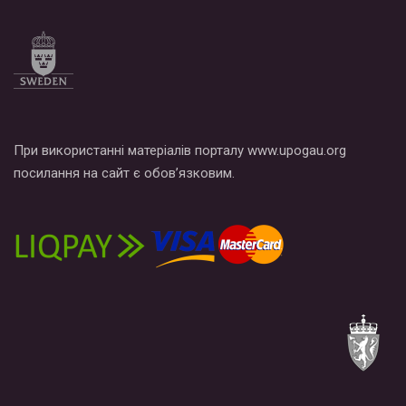
При використанні матеріалів порталу www.upogau.org
посилання на сайт є обов’язковим.