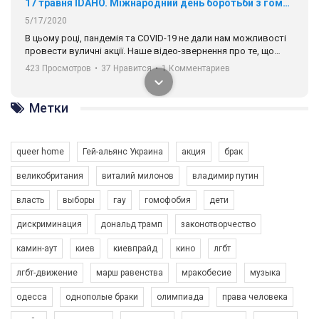
17 травня IDAHO. Міжнародний день боротьби з гомофобією трансфобією і біфобія.
5/17/2020
В цьому році, пандемія та COVІD-19 не дали нам можливості
провести вуличні акції. Наше відео-звернення про те, що
навіть коли ми у різних містах та не можемо зустрінеться, ми
423 Просмотров
•
37 Нравится
•
1 Комментариев
разом. Ми закликаємо всіх хто поділяє цінності рівності та
солідарності, приєднатися до нас. Регіональні підрозділи
ГАУ є в 16 областях України.
Метки
Разом наш голос лунає гучніше!
queer home
Гей-альянс Украина
акция
брак
великобритания
виталий милонов
владимир путин
власть
выборы
гау
гомофобия
дети
дискриминация
дональд трамп
законотворчество
камин-аут
киев
киевпрайд
кино
лгбт
00:58
лгбт-движение
марш равенства
мракобесие
музыка
Зупинимо насильство проти ЛГБТ в Україні! Stop violence against LGBT in Ukraine!
одесса
однополые браки
олимпиада
права человека
6/30/2017
Емоційний та вражаючий промо-ролік на конкурс PACT, який