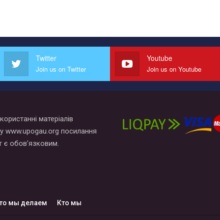
Twitter
Youtube
Join us on Twitter
Join us on Youtube
користанні матеріалів
у www.upogau.org посилання
т є обов’язковим.
то мы делаем
Кто мы