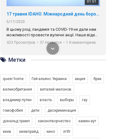
01:01
17 травня IDAHO. Міжнародний день боротьби з гомофобією трансфобією і біфобія.
5/17/2020
В цьому році, пандемія та COVІD-19 не дали нам
можливості провести вуличні акції. Наше відео-
звернення про те, що навіть коли ми у різних
423 Просмотров
•
37 Нравится
•
1 Комментариев
містах та не можемо зустрінеться, ми разом. Ми
закликаємо всіх хто поділяє цінності рівності та
солідарності, приєднатися до нас. Регіональні
Метки
підрозділи ГАУ є в 16 областях України.
Разом наш голос лунає гучніше!
queer home
Гей-альянс Украина
акция
брак
великобритания
виталий милонов
владимир путин
власть
выборы
гау
00:58
гомофобия
дети
дискриминация
дональд трамп
законотворчество
камин-аут
Зупинимо насильство проти ЛГБТ в Україні! Stop violence against LGBT in Ukraine!
6/30/2017
киев
киевпрайд
кино
лгбт
Емоційний та вражаючий промо-ролік на