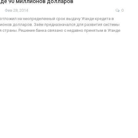
нде 90 миллионов долларов
Фев 28, 2014
0
отложил на неопределенный срок выдачу Уганде кредита в
ионов долларов. Заём предназначался для развития системы
ФОТО
200
 страны. Решение банка связано с недавно принятым в Уганде
Военнослужащие-трансгендеры
ГЕЙ-АЛЬЯНС УКРАИНА
Июл 27, 2017
0