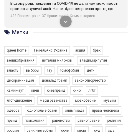
В цьому році, пандемія та COVІD-19 не дали нам можливості
провести вуличні акції. Наше відео-звернення про те, що
навіть коли ми у різних містах та не можемо зустрінеться, ми
423 Просмотров
•
37 Нравится
•
1 Комментариев
разом. Ми закликаємо всіх хто поділяє цінності рівності та
солідарності, приєднатися до нас. Регіональні підрозділи
ГАУ є в 16 областях України.
Метки
Разом наш голос лунає гучніше!
queer home
Гей-альянс Украина
акция
брак
великобритания
виталий милонов
владимир путин
власть
выборы
гау
гомофобия
дети
дискриминация
дональд трамп
законотворчество
камин-аут
киев
киевпрайд
кино
лгбт
00:58
лгбт-движение
марш равенства
мракобесие
музыка
Зупинимо насильство проти ЛГБТ в Україні! Stop violence against LGBT in Ukraine!
одесса
однополые браки
олимпиада
права человека
6/30/2017
Емоційний та вражаючий промо-ролік на конкурс PACT, який
прайд
психология
равенство
равноправие
религия
представляє програму "Гей-альянс Україна" з протидії
насильству проти ЛГБТ в Україні.
россия
санкт-петербург
сочи
спорт
суд
сша
1.9K Просмотров
•
226 Нравится
•
5 Комментариев