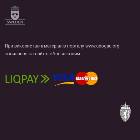
При використанні матеріалів порталу www.upogau.org
посилання на сайт є обов’язковим.