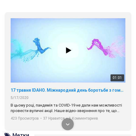
01:01
17 травня IDAHO. Міжнародний день боротьби з гомофобією трансфобією і біфобія.
5/17/2020
В цьому році, пандемія та COVІD-19 не дали нам можливості
провести вуличні акції. Наше відео-звернення про те, що
навіть коли ми у різних містах та не можемо зустрінеться, ми
423 Просмотров
•
37 Нравится
•
1 Комментариев
разом. Ми закликаємо всіх хто поділяє цінності рівності та
солідарності, приєднатися до нас. Регіональні підрозділи
ГАУ є в 16 областях України.
Метки