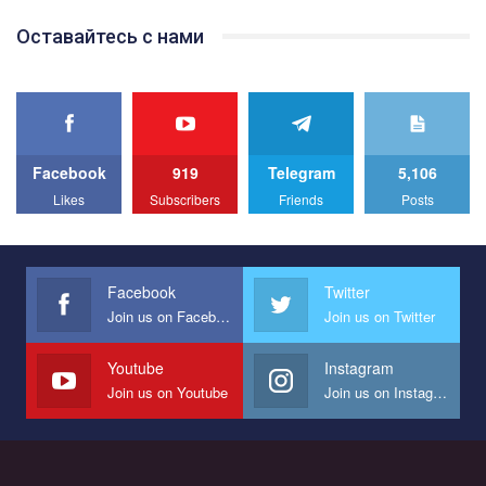
Team of Gay Alliance Ukraine participates in a competition for the
Оставайтесь с нами
best video, representing programme for the development of
organization. The competition is organized by inetrnational
organization PACT.
We appeal to your support and ask to help us implement our plan
to combat violence against LGBT people in Ukraine.
Facebook
919
Telegram
5,106
All you have to do is to press "Like" below the video.
Likes
Subscribers
Friends
Posts
Эмоционально сильный ролик от команды "Гей-альянс
Украина", который принимает участие в конкурсе
международной организации PACT на лучший ролик,
представляющий программу развития организации.
Facebook
Twitter
Join us on Facebook
Join us on Twitter
Мы просим вас поддержать нас и помочь нам реализовать
наш план по борьбе с насилием и дискриминацией на почве
СОГИ в Украине.
Youtube
Instagram
Join us on Youtube
Join us on Instagram
Все, что вам нужно сделать - это зайти на наш канал YouTube
по этой ссылке и поставить лайк под видео.