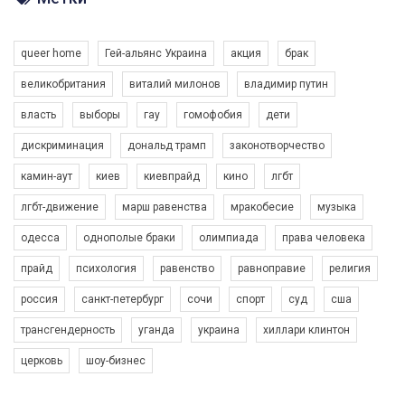
Разом наш голос лунає гучніше!
queer home
Гей-альянс Украина
акция
брак
великобритания
виталий милонов
владимир путин
власть
выборы
гау
гомофобия
дети
дискриминация
дональд трамп
законотворчество
камин-аут
киев
киевпрайд
кино
лгбт
00:58
лгбт-движение
марш равенства
мракобесие
музыка
Зупинимо насильство проти ЛГБТ в Україні! Stop violence against LGBT in Ukraine!
одесса
однополые браки
олимпиада
права человека
6/30/2017
Емоційний та вражаючий промо-ролік на конкурс PACT, який
прайд
психология
равенство
равноправие
религия
представляє програму "Гей-альянс Україна" з протидії
насильству проти ЛГБТ в Україні.
россия
санкт-петербург
сочи
спорт
суд
сша
1.9K Просмотров
•
226 Нравится
•
5 Комментариев
Ми просимо вашої підтримки, щоб реалізувати нашу
трансгендерность
уганда
украина
хиллари клинтон
програму з боротьби з насильством проти ЛГБТ в Україні.
церковь
шоу-бизнес
Якщо ти хочеш підтримати нас - просто натисни "лайк" під
відео.