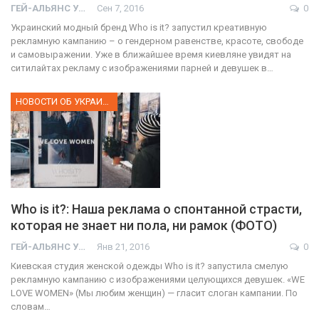
ГЕЙ-АЛЬЯНС УКРАИНА
Сен 7, 2016
0
Украинский модный бренд Who is it? запустил креативную
рекламную кампанию – о гендерном равенстве, красоте, свободе
и самовыражении. Уже в ближайшее время киевляне увидят на
ситилайтах рекламу с изображениями парней и девушек в…
НОВОСТИ ОБ УКРАИНЕ
Who is it?: Наша реклама о спонтанной страсти,
которая не знает ни пола, ни рамок (ФОТО)
ГЕЙ-АЛЬЯНС УКРАИНА
Янв 21, 2016
0
Киевская студия женской одежды Who is it? запустила смелую
рекламную кампанию с изображениями целующихся девушек. «WE
LOVE WOMEN» (Мы любим женщин) — гласит слоган кампании. По
словам…