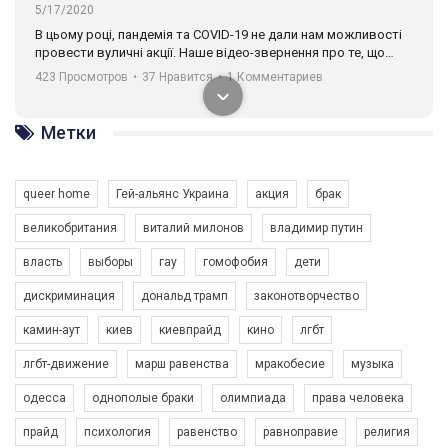
5/17/2020
В цьому році, пандемія та COVІD-19 не дали нам можливості
провести вуличні акції. Наше відео-звернення про те, що
навіть коли ми у різних містах та не можемо зустрінеться, ми
423 Просмотров
•
37 Нравится
•
1 Комментариев
разом. Ми закликаємо всіх хто поділяє цінності рівності та
солідарності, приєднатися до нас. Регіональні підрозділи
ГАУ є в 16 областях України.
Метки
Разом наш голос лунає гучніше!
queer home
Гей-альянс Украина
акция
брак
великобритания
виталий милонов
владимир путин
власть
выборы
гау
гомофобия
дети
дискриминация
дональд трамп
законотворчество
камин-аут
киев
киевпрайд
кино
лгбт
00:58
лгбт-движение
марш равенства
мракобесие
музыка
Зупинимо насильство проти ЛГБТ в Україні! Stop violence against LGBT in Ukraine!
одесса
однополые браки
олимпиада
права человека
6/30/2017
Емоційний та вражаючий промо-ролік на конкурс PACT, який
прайд
психология
равенство
равноправие
религия
представляє програму "Гей-альянс Україна" з протидії