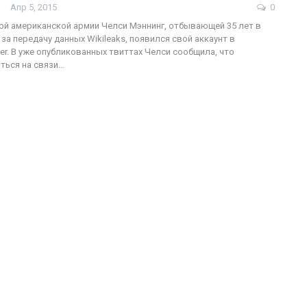
Апр 5, 2015
0
й американской армии Челси Мэннинг, отбывающей 35 лет в
за передачу данных Wikileaks, появился свой аккаунт в
ter. В уже опубликованных твиттах Челси сообщила, что
ФОТО
ться на связи…
200
Военнослужащие-трансгендеры
ГЕЙ-АЛЬЯНС УКРАИНА
Июл 27, 2017
0