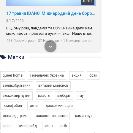
01:01
17 травня IDAHO. Міжнародний день боротьби з гомофобією трансфобією і біфобія.
5/17/2020
В цьому році, пандемія та COVІD-19 не дали нам
можливості провести вуличні акції. Наше відео-
звернення про те, що навіть коли ми у різних
423 Просмотров
•
37 Нравится
•
1 Комментариев
містах та не можемо зустрінеться, ми разом. Ми
закликаємо всіх хто поділяє цінності рівності та
солідарності, приєднатися до нас. Регіональні
Метки
підрозділи ГАУ є в 16 областях України.
Разом наш голос лунає гучніше!
queer home
Гей-альянс Украина
акция
брак
великобритания
виталий милонов
владимир путин
власть
выборы
гау
00:58
гомофобия
дети
дискриминация
дональд трамп
законотворчество
камин-аут
Зупинимо насильство проти ЛГБТ в Україні! Stop violence against LGBT in Ukraine!
6/30/2017
киев
киевпрайд
кино
лгбт
Емоційний та вражаючий промо-ролік на