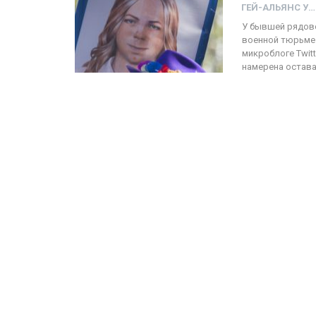
ГЕЙ-АЛЬЯНС УКРАИНА
У бывшей рядово
военной тюрьме 
ФОТО
микроблоге Twit
намерена остава
Прайд в Тель-Авиве собрал 
тысяч участников
ГЕЙ-АЛЬЯНС УКРАИНА
Июн 10, 2017
0