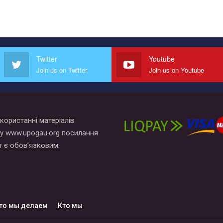
Twitter
Youtube
Join us on Twitter
Join us on Youtube
користанні матеріалів
у www.upogau.org посилання
т є обов’язковим.
то мы делаем
Кто мы