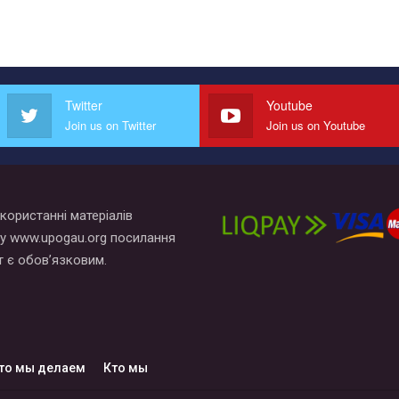
Twitter
Youtube
Join us on Twitter
Join us on Youtube
користанні матеріалів
у www.upogau.org посилання
т є обов’язковим.
то мы делаем
Кто мы