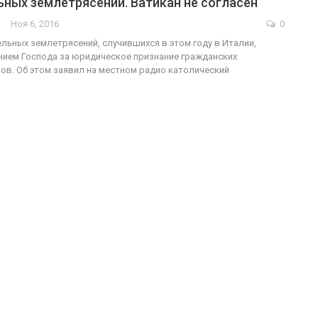
ных землетрясений. Ватикан не согласен
Ноя 6, 2016
0
льных землетрясений, случившихся в этом году в Италии,
нием Господа за юридическое признание гражданских
ФОТО
200
в. Об этом заявил на местном радио католический
Военнослужащие-трансгендеры
ГЕЙ-АЛЬЯНС УКРАИНА
Июл 27, 2017
0