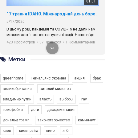
01:01
17 травня IDAHO. Міжнародний день боротьби з гомофобією трансфобією і біфобія.
5/17/2020
В цьому році, пандемія та COVІD-19 не дали нам
можливості провести вуличні акції. Наше відео-
звернення про те, що навіть коли ми у різних
423 Просмотров
•
37 Нравится
•
1 Комментариев
містах та не можемо зустрінеться, ми разом. Ми
закликаємо всіх хто поділяє цінності рівності та
солідарності, приєднатися до нас. Регіональні
Метки
підрозділи ГАУ є в 16 областях України.
Разом наш голос лунає гучніше!
queer home
Гей-альянс Украина
акция
брак
великобритания
виталий милонов
владимир путин
власть
выборы
гау
00:58
гомофобия
дети
дискриминация
дональд трамп
законотворчество
камин-аут
Зупинимо насильство проти ЛГБТ в Україні! Stop violence against LGBT in Ukraine!
6/30/2017
киев
киевпрайд
кино
лгбт
Емоційний та вражаючий промо-ролік на