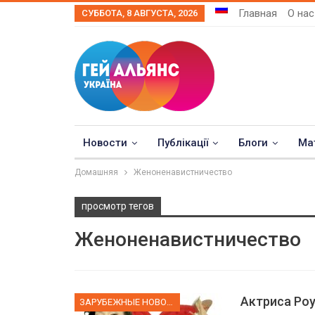
Главная
О нас
СУББОТА, 8 АВГУСТА, 2026
Новости
Публікації
Блоги
Ма
Домашняя
Женоненавистничество
просмотр тегов
Женоненавистничество
Актриса Роу
ЗАРУБЕЖНЫЕ НОВОСТИ