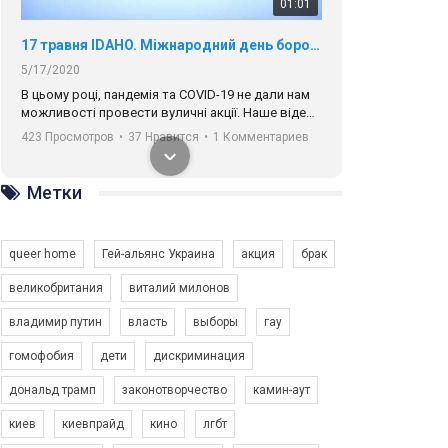
01:01
17 травня IDAHO. Міжнародний день боротьби з гомофобією трансфобією і біфобія.
5/17/2020
В цьому році, пандемія та COVІD-19 не дали нам
можливості провести вуличні акції. Наше відео-
звернення про те, що навіть коли ми у різних
423 Просмотров
•
37 Нравится
•
1 Комментариев
містах та не можемо зустрінеться, ми разом. Ми
закликаємо всіх хто поділяє цінності рівності та
солідарності, приєднатися до нас. Регіональні
Метки
підрозділи ГАУ є в 16 областях України.
Разом наш голос лунає гучніше!
queer home
Гей-альянс Украина
акция
брак
великобритания
виталий милонов
владимир путин
власть
выборы
гау
00:58
гомофобия
дети
дискриминация
дональд трамп
законотворчество
камин-аут
Зупинимо насильство проти ЛГБТ в Україні! Stop violence against LGBT in Ukraine!
6/30/2017
киев
киевпрайд
кино
лгбт
Емоційний та вражаючий промо-ролік на