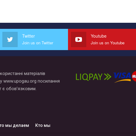
Twitter
Youtube
Join us on Twitter
Join us on Youtube
користанні матеріалів
у www.upogau.org посилання
т є обов’язковим.
то мы делаем
Кто мы