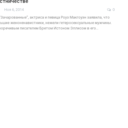
стничестве
Ноя 6, 2014
0
"Зачарованные", актриса и певица Роуз Макгоуэн заявила, что
ольшие женоненавистники, нежели гетеросексуальные мужчины.
ФОТО
В Бер
иворечивым писателем Бретом Истоном Эллисом в его…
Военнослужащие-трансгендеры
лега
ГЕЙ-АЛЬЯНС УКРАИНА
Июл 27, 2017
0