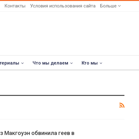
Контакты
Условия использования сайта
Больше
териалы
Что мы делаем
Кто мы
з Макгоуэн обвинила геев в