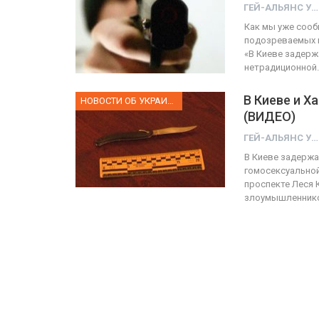
ГЕЙ-АЛЬЯНС УКРАИНА
Как мы уже сооб
подозреваемых в
ФОТО
«В Киеве задерж
нетрадиционной
Прайд в Тель-Авиве собрал 
тысяч участников
В Киеве и Х
НОВОСТИ ОБ УКРАИНЕ
(ВИДЕО)
ГЕЙ-АЛЬЯНС УКРАИНА
Июн 10, 2017
0
ГЕЙ-АЛЬЯНС УКРАИНА
В Киеве задерж
гомосексуальной
проспекте Леся 
злоумышленник