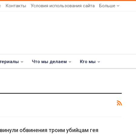
с
Контакты
Условия использования сайта
Больше
териалы
Что мы делаем
Кто мы
винули обвинения троим убийцам гея