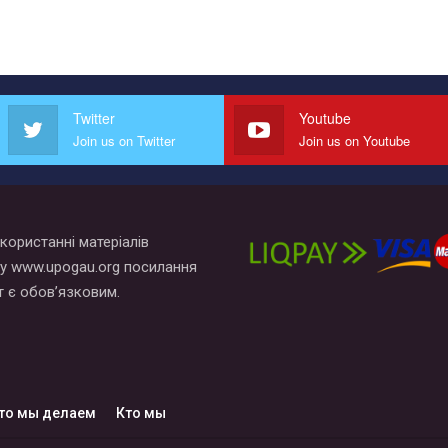
Twitter
Youtube
Join us on Twitter
Join us on Youtube
користанні матеріалів
у www.upogau.org посилання
т є обов’язковим.
то мы делаем
Кто мы