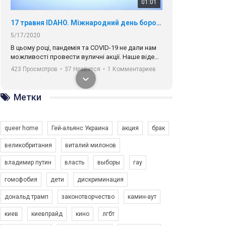
01:01
17 травня IDAHO. Міжнародний день боротьби з гомофобією трансфобією і біфобія.
5/17/2020
В цьому році, пандемія та COVІD-19 не дали нам
можливості провести вуличні акції. Наше відео-
звернення про те, що навіть коли ми у різних
423 Просмотров
•
37 Нравится
•
1 Комментариев
містах та не можемо зустрінеться, ми разом. Ми
закликаємо всіх хто поділяє цінності рівності та
солідарності, приєднатися до нас. Регіональні
Метки
підрозділи ГАУ є в 16 областях України.
Разом наш голос лунає гучніше!
queer home
Гей-альянс Украина
акция
брак
великобритания
виталий милонов
владимир путин
власть
выборы
гау
00:58
гомофобия
дети
дискриминация
дональд трамп
законотворчество
камин-аут
Зупинимо насильство проти ЛГБТ в Україні! Stop violence against LGBT in Ukraine!
6/30/2017
киев
киевпрайд
кино
лгбт
Емоційний та вражаючий промо-ролік на