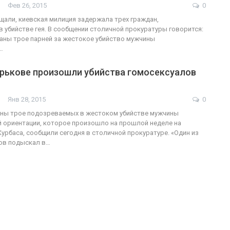
Фев 26, 2015
0
щали, киевская милиция задержала трех граждан,
 убийстве гея. В сообщении столичной прокуратуры говорится:
аны трое парней за жестокое убийство мужчины
ФОТО
…
200
Военнослужащие-трансгендеры
арькове произошли убийства гомосексуалов
ГЕЙ-АЛЬЯНС УКРАИНА
Июл 27, 2017
0
Янв 28, 2015
0
аны трое подозреваемых в жестоком убийстве мужчины
 ориентации, которое произошло на прошлой неделе на
Курбаса, сообщили сегодня в столичной прокуратуре. «Один из
ов подыскал в…