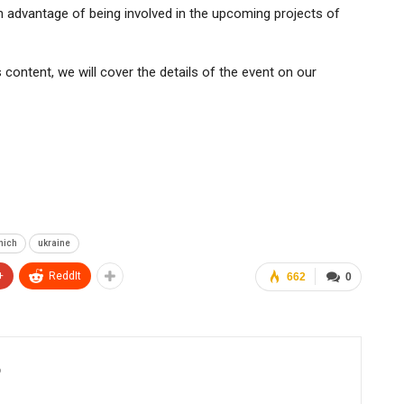
 an advantage of being involved in the upcoming projects of
 content, we will cover the details of the event on our
nich
ukraine
+
ReddIt
662
0
6