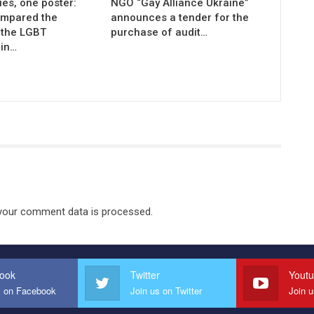
es, one poster:
NGO “Gay Alliance Ukraine”
compared the
announces a tender for the
 the LGBT
purchase of audit…
in…
your comment data is processed.
ook
Twitter
Yout
s on Facebook
Join us on Twitter
Join 