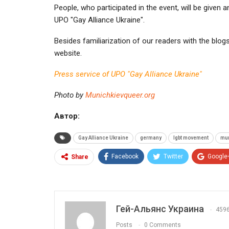
People, who participated in the event, will be given
UPO "Gay Alliance Ukraine".
Besides familiarization of our readers with the blogs
website.
Press service of UPO "Gay Alliance Ukraine"
Photo by
Мunichkievqueer.org
Автор:
Gay Alliance Ukraine
germany
lgbt movement
mu
Facebook
Twitter
Google
Share
Гей-Альянс Украина
459
Posts
0 Comments