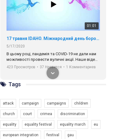
01:01
17 травня IDAHO. Міжнародний день боротьби з гомофобією трансфобією і біфобія.
5/17/2020
В цьому році, пандемія та COVІD-19 не дали нам
можливості провести вуличні акції. Наше відео-
звернення про те, що навіть коли ми у різних
423 Просмотров
•
37 Нравится
•
1 Комментариев
містах та не можемо зустрінеться, ми разом. Ми
закликаємо всіх хто поділяє цінності рівності та
солідарності, приєднатися до нас. Регіональні
Tags
підрозділи ГАУ є в 16 областях України.
Разом наш голос лунає гучніше!
attack
campaign
campaigns
children
church
court
crimea
discrimination
equality
equality festival
equality march
eu
00:58
european integration
festival
gau