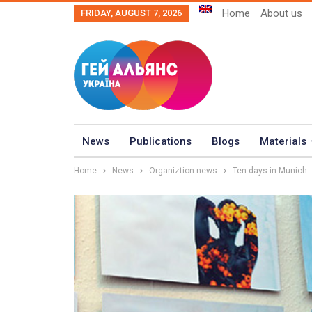
Home
About us
FRIDAY, AUGUST 7, 2026
News
Publications
Blogs
Materials
Home
News
Organiztion news
Ten days in Munich: 