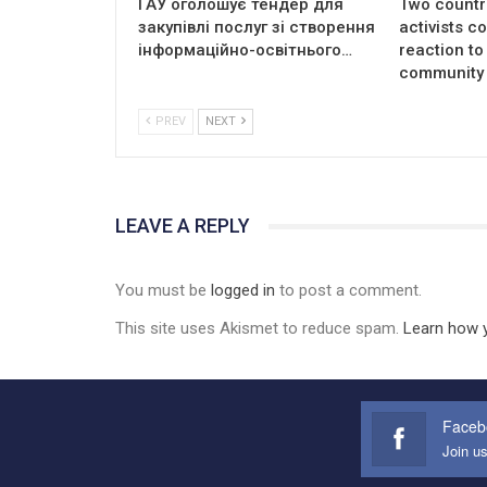
ГАУ оголошує тендер для
Two countri
закупівлі послуг зі створення
activists 
інформаційно-освітнього…
reaction to
community 
PREV
NEXT
LEAVE A REPLY
You must be
logged in
to post a comment.
This site uses Akismet to reduce spam.
Learn how 
Faceb
Join u