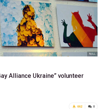
NULL
Gay Alliance Ukraine” volunteer
662
0