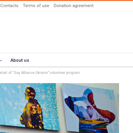
Contacts
Terms of use
Donation agreement
About us
start of “Gay Alliance Ukraine” volunteer program