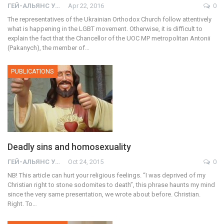
ГЕЙ-АЛЬЯНС УКРАИНА
Apr 22, 2016
0
The representatives of the Ukrainian Orthodox Church follow attentively
what is happening in the LGBT movement. Otherwise, it is difficult to
explain the fact that the Chancellor of the UOC MP metropolitan Antonii
(Pakanych), the member of…
PUBLICATIONS
Deadly sins and homosexuality
ГЕЙ-АЛЬЯНС УКРАИНА
Oct 24, 2015
0
NB! This article can hurt your religious feelings. “I was deprived of my
Christian right to stone sodomites to death”, this phrase haunts my mind
since the very same presentation, we wrote about before. Christian.
Right. To…