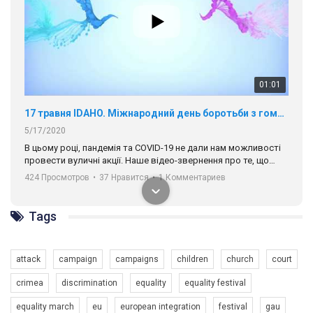
01:01
17 травня IDAHO. Міжнародний день боротьби з гомофобією трансфобією і біфобія.
5/17/2020
В цьому році, пандемія та COVІD-19 не дали нам можливості
провести вуличні акції. Наше відео-звернення про те, що
навіть коли ми у різних містах та не можемо зустрінеться, ми
424 Просмотров
•
37 Нравится
•
1 Комментариев
разом. Ми закликаємо всіх хто поділяє цінності рівності та
солідарності, приєднатися до нас. Регіональні підрозділи
ГАУ є в 16 областях України.
Tags
Разом наш голос лунає гучніше!
attack
campaign
campaigns
children
church
court
crimea
discrimination
equality
equality festival
equality march
eu
european integration
festival
gau