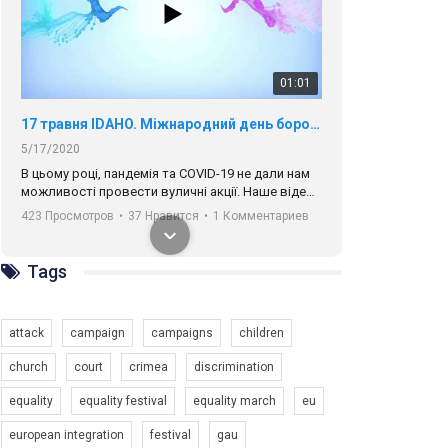
01:01
17 травня IDAHO. Міжнародний день боротьби з гомофобією трансфобією і біфобія.
5/17/2020
В цьому році, пандемія та COVІD-19 не дали нам
можливості провести вуличні акції. Наше відео-
звернення про те, що навіть коли ми у різних
423 Просмотров
•
37 Нравится
•
1 Комментариев
містах та не можемо зустрінеться, ми разом. Ми
закликаємо всіх хто поділяє цінності рівності та
солідарності, приєднатися до нас. Регіональні
Tags
підрозділи ГАУ є в 16 областях України.
Разом наш голос лунає гучніше!
attack
campaign
campaigns
children
church
court
crimea
discrimination
equality
equality festival
equality march
eu
00:58
european integration
festival
gau