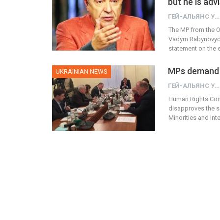
but he is ad
ГЕЙ-АЛЬЯНС УКРАИНА
The MP from the O
Vadym Rabynovych 
statement on the e
MPs demand t
UKRAINIAN NEWS
ГЕЙ-АЛЬЯНС УКРАИНА
Human Rights Comm
disapproves the s
Minorities and In