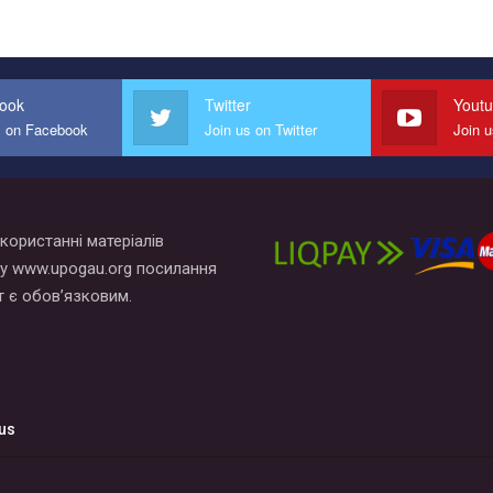
ook
Twitter
Yout
s on Facebook
Join us on Twitter
Join 
користанні матеріалів
у www.upogau.org посилання
т є обов’язковим.
us