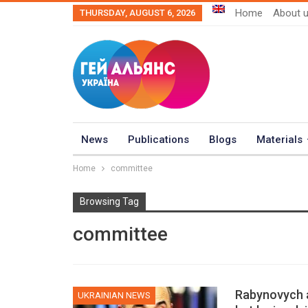
Home
About 
THURSDAY, AUGUST 6, 2026
News
Publications
Blogs
Materials
Home
committee
Browsing Tag
committee
Rabynovych a
UKRAINIAN NEWS