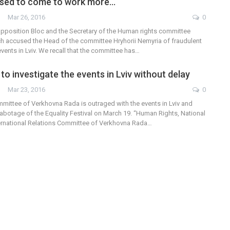
vised to come to work more…
Mar 26, 2016
0
pposition Bloc and the Secretary of the Human rights committee
accused the Head of the committee Hryhorii Nemyria of fraudulent
vents in Lviv. We recall that the committee has…
o investigate the events in Lviv without delay
Mar 23, 2016
0
ittee of Verkhovna Rada is outraged with the events in Lviv and
abotage of the Equality Festival on March 19. “Human Rights, National
ternational Relations Committee of Verkhovna Rada…