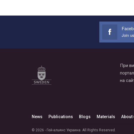
Faceb
Join u
При ви
портал
на сай
News
Publications
Blogs
Materials
About 
© 2026 - Гей-альянс Украина. All Rights Reserved.