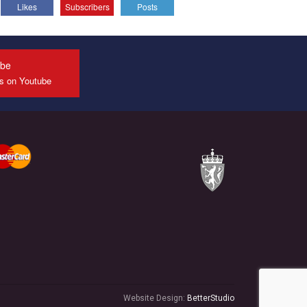
Likes
Subscribers
Posts
All you have to do is to press "Like" below the
video.
Эмоционально сильный ролик от команды "Гей-
альянс Украина", который принимает участие в
ube
конкурсе международной организации PACT на
us on Youtube
лучший ролик, представляющий программу
развития организации.
Мы просим вас поддержать нас и помочь нам
реализовать наш план по борьбе с насилием и
дискриминацией на почве СОГИ в Украине.
Все, что вам нужно сделать - это зайти на наш
канал YouTube по этой ссылке и поставить лайк
под видео.
Website Design:
BetterStudio