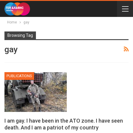
Home
gay
Browsing Tag
gay
PUBLICATIONS
I am gay. I have been in the ATO zone. I have seen
death. And I am a patriot of my country