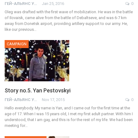
ГЕЙ-АЛЬЯНС УКРАИНА
Jan 25, 2016
0
Oleg was drafted with the first wave of mobilization. He was in the battle
of Ilovaisk, came alive from the battle of Debaltseve, and was 6-7 km
away from Donetsk airport, providing artillery support to our army. He,
like our previous…
CAMPAIGN
Story no.5. Yan Pestovskyi
ГЕЙ-АЛЬЯНС УКРАИНА
Nov 17, 2015
0
Hello everybody. My name is Yan, and I came out for the first time at the
age of 17. When I was 15 years old, I met my first adult partner. With him I
understood, that I am gay, and this is for the rest of my life. We had been
meeting for…