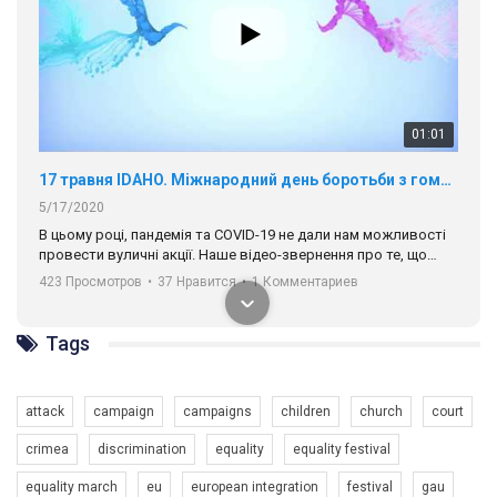
01:01
17 травня IDAHO. Міжнародний день боротьби з гомофобією трансфобією і біфобія.
5/17/2020
В цьому році, пандемія та COVІD-19 не дали нам можливості
провести вуличні акції. Наше відео-звернення про те, що
навіть коли ми у різних містах та не можемо зустрінеться, ми
423 Просмотров
•
37 Нравится
•
1 Комментариев
разом. Ми закликаємо всіх хто поділяє цінності рівності та
солідарності, приєднатися до нас. Регіональні підрозділи
ГАУ є в 16 областях України.
Tags
Разом наш голос лунає гучніше!
attack
campaign
campaigns
children
church
court
crimea
discrimination
equality
equality festival
equality march
eu
european integration
festival
gau