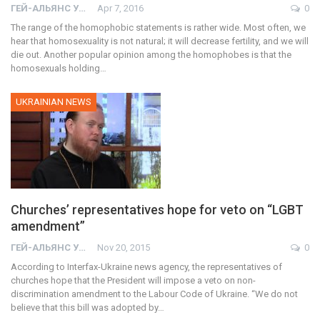
ГЕЙ-АЛЬЯНС УКРАИНА
Apr 7, 2016
0
The range of the homophobic statements is rather wide. Most often, we
hear that homosexuality is not natural; it will decrease fertility, and we will
die out. Another popular opinion among the homophobes is that the
homosexuals holding…
UKRAINIAN NEWS
Churches’ representatives hope for veto on “LGBT
amendment”
ГЕЙ-АЛЬЯНС УКРАИНА
Nov 20, 2015
0
According to Interfax-Ukraine news agency, the representatives of
churches hope that the President will impose a veto on non-
discrimination amendment to the Labour Code of Ukraine. “We do not
believe that this bill was adopted by…