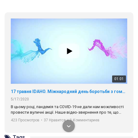
01:01
17 травня IDAHO. Міжнародний день боротьби з гомофобією трансфобією і біфобія.
5/17/2020
В цьому році, пандемія та COVІD-19 не дали нам можливості
провести вуличні акції. Наше відео-звернення про те, що
навіть коли ми у різних містах та не можемо зустрінеться, ми
423 Просмотров
•
37 Нравится
•
1 Комментариев
разом. Ми закликаємо всіх хто поділяє цінності рівності та
солідарності, приєднатися до нас. Регіональні підрозділи
ГАУ є в 16 областях України.
Tags