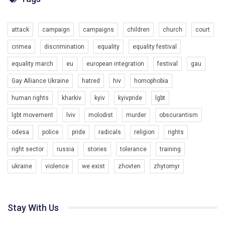
Разом наш голос лунає гучніше!
attack
campaign
campaigns
children
church
court
crimea
discrimination
equality
equality festival
equality march
eu
european integration
festival
gau
Gay Alliance Ukraine
hatred
hiv
homophobia
human rights
kharkiv
kyiv
kyivpride
lgbt
00:58
lgbt movement
lviv
molodist
murder
obscurantism
Зупинимо насильство проти ЛГБТ в Україні! Stop violence against LGBT in Ukraine!
odesa
police
pride
radicals
religion
rights
6/30/2017
Емоційний та вражаючий промо-ролік на конкурс PACT, який
right sector
russia
stories
tolerance
training
представляє програму "Гей-альянс Україна" з протидії
насильству проти ЛГБТ в Україні.
ukraine
violence
we exist
zhovten
zhytomyr
1.9K Просмотров
•
226 Нравится
•
5 Комментариев
Ми просимо вашої підтримки, щоб реалізувати нашу
програму з боротьби з насильством проти ЛГБТ в Україні.
Stay With Us
Якщо ти хочеш підтримати нас - просто натисни "лайк" під
відео.