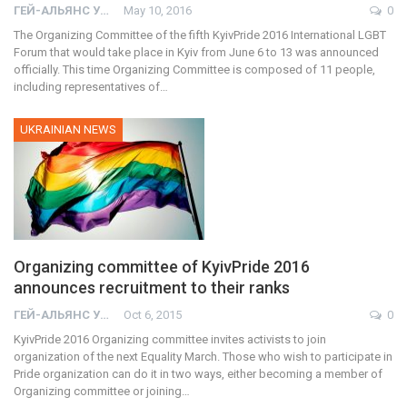
ГЕЙ-АЛЬЯНС УКРАИНА
May 10, 2016
0
The Organizing Committee of the fifth KyivPride 2016 International LGBT
Forum that would take place in Kyiv from June 6 to 13 was announced
officially. This time Organizing Committee is composed of 11 people,
including representatives of…
UKRAINIAN NEWS
Organizing committee of KyivPride 2016
announces recruitment to their ranks
ГЕЙ-АЛЬЯНС УКРАИНА
Oct 6, 2015
0
KyivPride 2016 Organizing committee invites activists to join
organization of the next Equality March. Those who wish to participate in
Pride organization can do it in two ways, either becoming a member of
Organizing committee or joining…