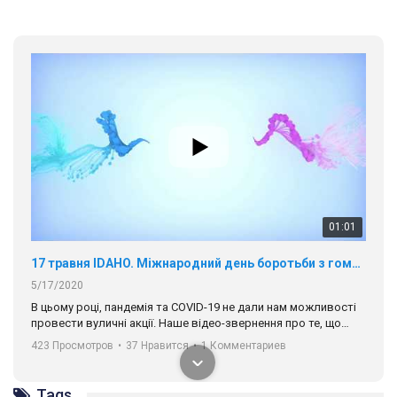
01:01
17 травня IDAHO. Міжнародний день боротьби з гомофобією трансфобією і біфобія.
5/17/2020
В цьому році, пандемія та COVІD-19 не дали нам можливості
провести вуличні акції. Наше відео-звернення про те, що
навіть коли ми у різних містах та не можемо зустрінеться, ми
423 Просмотров
•
37 Нравится
•
1 Комментариев
разом. Ми закликаємо всіх хто поділяє цінності рівності та
солідарності, приєднатися до нас. Регіональні підрозділи
ГАУ є в 16 областях України.
Tags