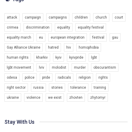
Разом наш голос лунає гучніше!
attack
campaign
campaigns
children
church
court
crimea
discrimination
equality
equality festival
equality march
eu
european integration
festival
gau
Gay Alliance Ukraine
hatred
hiv
homophobia
human rights
kharkiv
kyiv
kyivpride
lgbt
00:58
lgbt movement
lviv
molodist
murder
obscurantism
Зупинимо насильство проти ЛГБТ в Україні! Stop violence against LGBT in Ukraine!
odesa
police
pride
radicals
religion
rights
6/30/2017
Емоційний та вражаючий промо-ролік на конкурс PACT, який
right sector
russia
stories
tolerance
training
представляє програму "Гей-альянс Україна" з протидії
насильству проти ЛГБТ в Україні.
ukraine
violence
we exist
zhovten
zhytomyr
1.9K Просмотров
•
226 Нравится
•
5 Комментариев
Ми просимо вашої підтримки, щоб реалізувати нашу
програму з боротьби з насильством проти ЛГБТ в Україні.
Stay With Us
Якщо ти хочеш підтримати нас - просто натисни "лайк" під
відео.