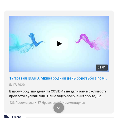
01:01
17 травня IDAHO. Міжнародний день боротьби з гомофобією трансфобією і біфобія.
5/17/2020
В цьому році, пандемія та COVІD-19 не дали нам можливості
провести вуличні акції. Наше відео-звернення про те, що
навіть коли ми у різних містах та не можемо зустрінеться, ми
423 Просмотров
•
37 Нравится
•
1 Комментариев
разом. Ми закликаємо всіх хто поділяє цінності рівності та
солідарності, приєднатися до нас. Регіональні підрозділи
ГАУ є в 16 областях України.
Tags