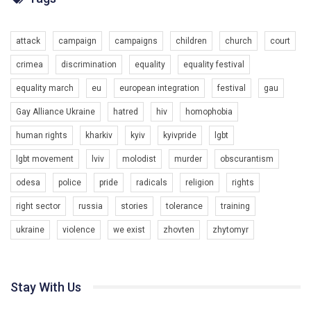
Разом наш голос лунає гучніше!
attack
campaign
campaigns
children
church
court
crimea
discrimination
equality
equality festival
equality march
eu
european integration
festival
gau
Gay Alliance Ukraine
hatred
hiv
homophobia
human rights
kharkiv
kyiv
kyivpride
lgbt
00:58
lgbt movement
lviv
molodist
murder
obscurantism
Зупинимо насильство проти ЛГБТ в Україні! Stop violence against LGBT in Ukraine!
odesa
police
pride
radicals
religion
rights
6/30/2017
Емоційний та вражаючий промо-ролік на конкурс PACT, який
right sector
russia
stories
tolerance
training
представляє програму "Гей-альянс Україна" з протидії
насильству проти ЛГБТ в Україні.
ukraine
violence
we exist
zhovten
zhytomyr
1.9K Просмотров
•
226 Нравится
•
5 Комментариев
Ми просимо вашої підтримки, щоб реалізувати нашу
програму з боротьби з насильством проти ЛГБТ в Україні.
Stay With Us
Якщо ти хочеш підтримати нас - просто натисни "лайк" під
відео.