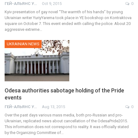
ГЕЙ-АЛЬЯНС УКРАИНА
Oct 9, 2015
0
Kyiv presentation of gay novel “The warmth of his hands” by young
Ukrainian writer YuriyYarema took place in YE bookshop on Kontraktova
square on October 7. This event ended with calling the police. About 20
aggressive extreme…
UKRAINIAN NEWS
Odesa authorities sabotage holding of the Pride
events
ГЕЙ-АЛЬЯНС УКРАИНА
Aug 13, 2015
0
Over the past days various mass media, both pro-Russian and pro-
Ukrainian, replicated news about cancellation of the OdesaPride2015.
This information does not correspond to reality. It was officially stated
by the Organizing Committee of…