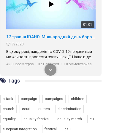
01:01
17 травня IDAHO. Міжнародний день боротьби з гомофобією трансфобією і біфобія.
5/17/2020
В цьому році, пандемія та COVІD-19 не дали нам
можливості провести вуличні акції. Наше відео-
звернення про те, що навіть коли ми у різних
423 Просмотров
•
37 Нравится
•
1 Комментариев
містах та не можемо зустрінеться, ми разом. Ми
закликаємо всіх хто поділяє цінності рівності та
солідарності, приєднатися до нас. Регіональні
Tags
підрозділи ГАУ є в 16 областях України.
Разом наш голос лунає гучніше!
attack
campaign
campaigns
children
church
court
crimea
discrimination
equality
equality festival
equality march
eu
00:58
european integration
festival
gau