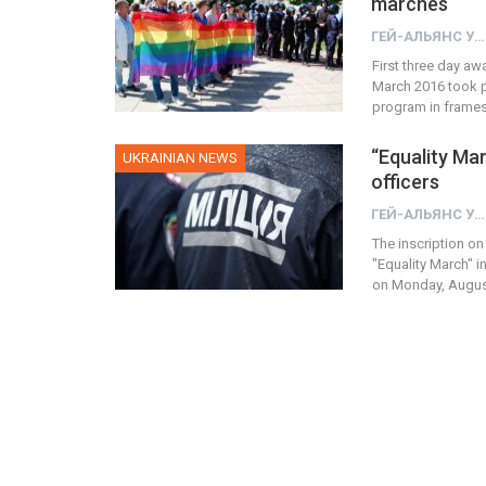
marches
ГЕЙ-АЛЬЯНС УКРАИНА
First three day awa
March 2016 took pl
program in frame
“Equality Mar
UKRAINIAN NEWS
officers
ГЕЙ-АЛЬЯНС УКРАИНА
The inscription on
"Equality March" i
on Monday, August