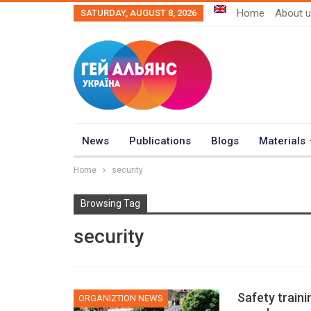
Home
About 
SATURDAY, AUGUST 8, 2026
News
Publications
Blogs
Materials
Home
security
Browsing Tag
security
Safety traini
ORGANIZTION NEWS