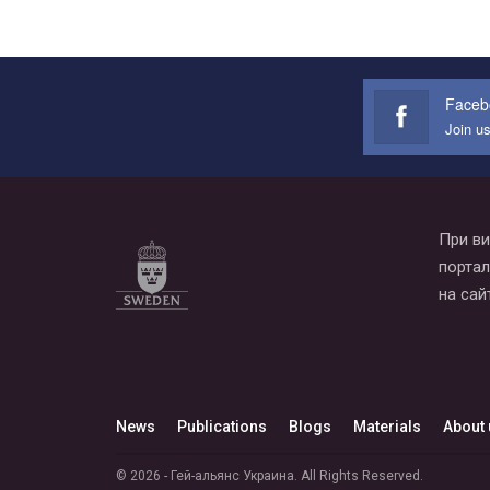
Faceb
Join u
При ви
портал
на сай
News
Publications
Blogs
Materials
About 
© 2026 - Гей-альянс Украина. All Rights Reserved.