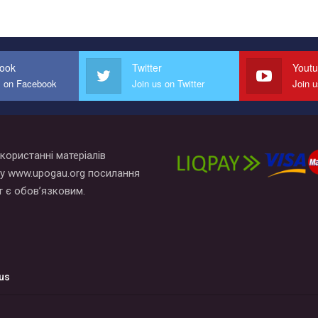
ook
Twitter
Yout
s on Facebook
Join us on Twitter
Join 
користанні матеріалів
у www.upogau.org посилання
т є обов’язковим.
us