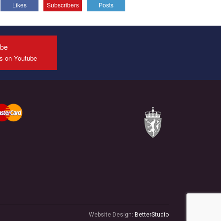
Likes
Subscribers
Posts
All you have to do is to press "Like" below the
video.
Эмоционально сильный ролик от команды "Гей-
альянс Украина", который принимает участие в
ube
конкурсе международной организации PACT на
us on Youtube
лучший ролик, представляющий программу
развития организации.
Мы просим вас поддержать нас и помочь нам
реализовать наш план по борьбе с насилием и
дискриминацией на почве СОГИ в Украине.
Все, что вам нужно сделать - это зайти на наш
канал YouTube по этой ссылке и поставить лайк
под видео.
Website Design:
BetterStudio