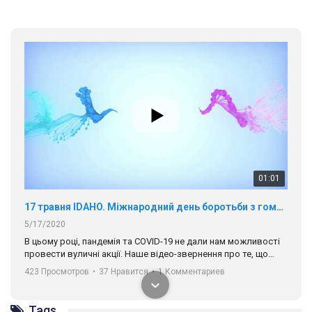
01:01
17 травня IDAHO. Міжнародний день боротьби з гомофобією трансфобією і біфобія.
5/17/2020
В цьому році, пандемія та COVІD-19 не дали нам можливості
провести вуличні акції. Наше відео-звернення про те, що
навіть коли ми у різних містах та не можемо зустрінеться, ми
423 Просмотров
•
37 Нравится
•
1 Комментариев
разом. Ми закликаємо всіх хто поділяє цінності рівності та
солідарності, приєднатися до нас. Регіональні підрозділи
ГАУ є в 16 областях України.
Tags