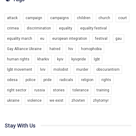
Разом наш голос лунає гучніше!
attack
campaign
campaigns
children
church
court
crimea
discrimination
equality
equality festival
equality march
eu
european integration
festival
gau
Gay Alliance Ukraine
hatred
hiv
homophobia
human rights
kharkiv
kyiv
kyivpride
lgbt
00:58
lgbt movement
lviv
molodist
murder
obscurantism
Зупинимо насильство проти ЛГБТ в Україні! Stop violence against LGBT in Ukraine!
odesa
police
pride
radicals
religion
rights
6/30/2017
Емоційний та вражаючий промо-ролік на конкурс PACT, який
right sector
russia
stories
tolerance
training
представляє програму "Гей-альянс Україна" з протидії
насильству проти ЛГБТ в Україні.
ukraine
violence
we exist
zhovten
zhytomyr
1.9K Просмотров
•
226 Нравится
•
5 Комментариев
Ми просимо вашої підтримки, щоб реалізувати нашу
програму з боротьби з насильством проти ЛГБТ в Україні.
Stay With Us
Якщо ти хочеш підтримати нас - просто натисни "лайк" під
відео.