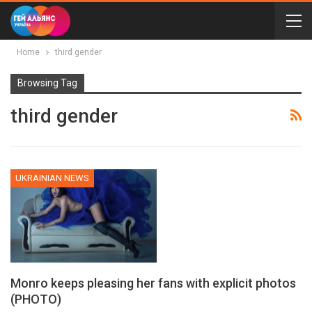
Home
third gender
Browsing Tag
third gender
UKRAINIAN NEWS
Monro keeps pleasing her fans with explicit photos
(PHOTO)