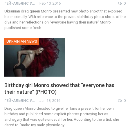
ГЕЙ-АЛЬЯНС УКРАИНА
Feb 10, 2016
0
Ukrainian drag queen Monro presented new photo shoot that exposed
her maximally. With reference to the previous birthday photo shoot of the
diva and her reflections on “everyone having their nature” Monro
published some fresh…
UKRAINIAN NEWS
Birthday girl Monro showed that “everyone has
their nature” (PHOTO)
ГЕЙ-АЛЬЯНС УКРАИНА
Jan 18, 2016
0
Drag queen Monro decided to give her fans a present for her own
birthday and published some explicit photos portraying her as
androgyny that was quite unusual for her. According to the artist, she
dared to “make my male physiology…