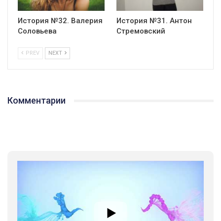
История №32. Валерия
История №31. Антон
Соловьева
Стремовский
PREV
NEXT
Комментарии
01:01
17 травня IDAHO. Міжнародний день боротьби з гомофобією трансфобією і біфобія.
5/17/2020
В цьому році, пандемія та COVІD-19 не дали нам можливості
провести вуличні акції. Наше відео-звернення про те, що
навіть коли ми у різних містах та не можемо зустрінеться, ми
424 Просмотров
•
37 Нравится
•
1 Комментариев
разом. Ми закликаємо всіх хто поділяє цінності рівності та
солідарності, приєднатися до нас. Регіональні підрозділи
ГАУ є в 16 областях України.
Разом наш голос лунає гучніше!