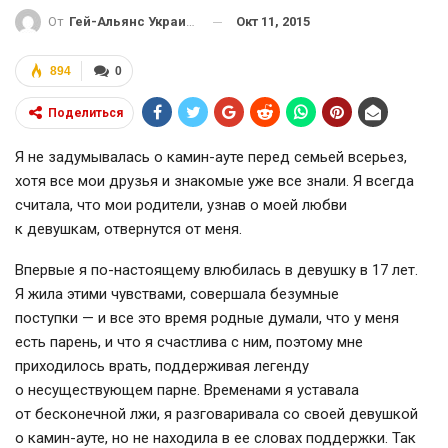
Окт 11, 2015
От
Гей-Альянс Украина
894
0
Поделиться
Я не задумывалась о камин-ауте перед семьей всерьез,
хотя все мои друзья и знакомые уже все знали. Я всегда
считала, что мои родители, узнав о моей любви
к девушкам, отвернутся от меня.
Впервые я по-настоящему влюбилась в девушку в 17 лет.
Я жила этими чувствами, совершала безумные
поступки — и все это время родные думали, что у меня
есть парень, и что я счастлива с ним, поэтому мне
приходилось врать, поддерживая легенду
о несуществующем парне. Временами я уставала
от бесконечной лжи, я разговаривала со своей девушкой
о камин-ауте, но не находила в ее словах поддержки. Так