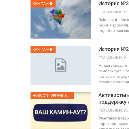
История №3
КАМПАНИИ
ГЕЙ-АЛЬЯНС УКРАИНА
Всім привіт. Мене
років я зрозумів,
подобаються люди
История №2
КАМПАНИИ
ГЕЙ-АЛЬЯНС УКРАИНА
Не могу сказать 
гомосексуальног
толерантно дер
старше становил
Активисты 
НОВОСТИ ОРГАНИЗАЦИИ
поддержку 
ГЕЙ-АЛЬЯНС УКРАИНА
Участники и гер
коротком видео 