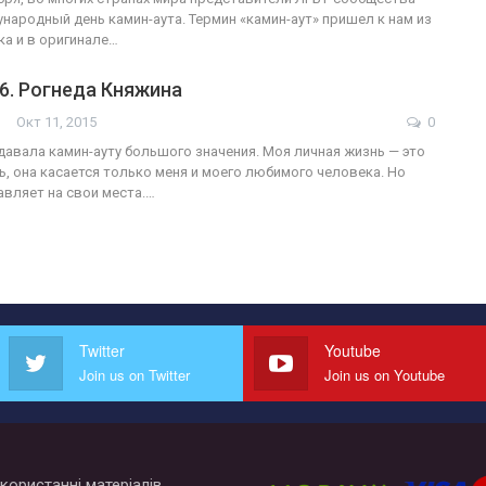
ародный день камин-аута. Термин «камин-аут» пришел к нам из
ка и в оригинале…
6. Рогнеда Княжина
Окт 11, 2015
0
идавала камин-ауту большого значения. Моя личная жизнь — это
ь, она касается только меня и моего любимого человека. Но
авляет на свои места.…
Twitter
Youtube
Join us on Twitter
Join us on Youtube
користанні матеріалів