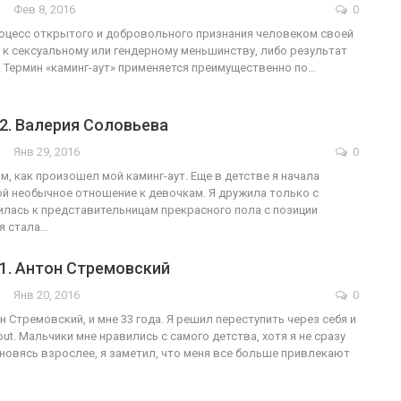
Фев 8, 2016
0
роцесс открытого и добровольного признания человеком своей
к сексуальному или гендерному меньшинству, либо результат
. Термин «каминг-аут» применяется преимущественно по…
ФОТО
200
Военнослужащие-трансгендеры
2. Валерия Соловьева
ГЕЙ-АЛЬЯНС УКРАИНА
Июл 27, 2017
0
Янв 29, 2016
0
м, как произошел мой каминг-аут. Еще в детстве я начала
ой необычное отношение к девочкам. Я дружила только с
илась к представительницам прекрасного пола с позиции
 я стала…
1. Антон Стремовский
Янв 20, 2016
0
 Стремовский, и мне 33 года. Я решил переступить через себя и
ut. Мальчики мне нравились с самого детства, хотя я не сразу
ановясь взрослее, я заметил, что меня все больше привлекают