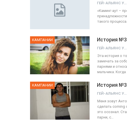
ГЕЙ-АЛЬЯНС УКРАИНА
«Каминг-аут – п
принадлежности 
ФОТО
такого процесса
Прайд в Тель-Авиве собрал 
тысяч участников
История №3
КАМПАНИИ
ГЕЙ-АЛЬЯНС УКРАИНА
Июн 10, 2017
0
ГЕЙ-АЛЬЯНС УКРАИНА
Эта история о то
замечать за соб
парнями и относ
мальчика. Когда
История №3
КАМПАНИИ
ГЕЙ-АЛЬЯНС УКРАИНА
Меня зовут Антон
сделать coming o
это осознал. Ст
парни, с…