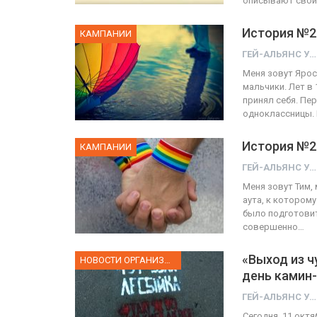
описывают свой 
История №2
КАМПАНИИ
ГЕЙ-АЛЬЯНС УКРАИНА
Меня зовут Ярос
мальчики. Лет в 
принял себя. Пе
одноклассницы.
История №2
КАМПАНИИ
ГЕЙ-АЛЬЯНС УКРАИНА
Меня зовут Тим, 
аута, к котором
было подготовит
совершенно…
«Выход из 
НОВОСТИ ОРГАНИЗАЦИИ
день камин
ГЕЙ-АЛЬЯНС УКРАИНА
Сегодня, 11 окт