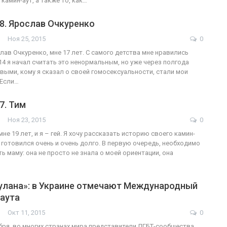
камин-аут, а также то, как…
8. Ярослав Очкуренко
Ноя 25, 2015
0
лав Очкуренко, мне 17 лет. С самого детства мне нравились
14 я начал считать это ненормальным, но уже через полгода
рвыми, кому я сказал о своей гомосексуальности, стали мои
 Если…
7. Тим
Ноя 23, 2015
0
мне 19 лет, и я – гей. Я хочу рассказать историю своего камин-
у готовился очень и очень долго. В первую очередь, необходимо
ь маму: она не просто не знала о моей ориентации, она
чулана»: в Украине отмечают Международный
-аута
Окт 11, 2015
0
ября, во многих странах мира представители ЛГБТ-сообщества