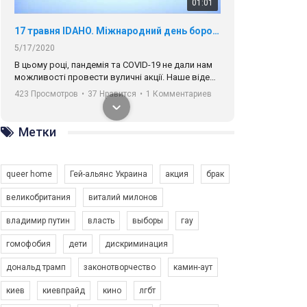
01:01
17 травня IDAHO. Міжнародний день боротьби з гомофобією трансфобією і біфобія.
5/17/2020
В цьому році, пандемія та COVІD-19 не дали нам
можливості провести вуличні акції. Наше відео-
звернення про те, що навіть коли ми у різних
423 Просмотров
•
37 Нравится
•
1 Комментариев
містах та не можемо зустрінеться, ми разом. Ми
закликаємо всіх хто поділяє цінності рівності та
солідарності, приєднатися до нас. Регіональні
Метки
підрозділи ГАУ є в 16 областях України.
Разом наш голос лунає гучніше!
queer home
Гей-альянс Украина
акция
брак
великобритания
виталий милонов
владимир путин
власть
выборы
гау
00:58
гомофобия
дети
дискриминация
дональд трамп
законотворчество
камин-аут
Зупинимо насильство проти ЛГБТ в Україні! Stop violence against LGBT in Ukraine!
6/30/2017
киев
киевпрайд
кино
лгбт
Емоційний та вражаючий промо-ролік на