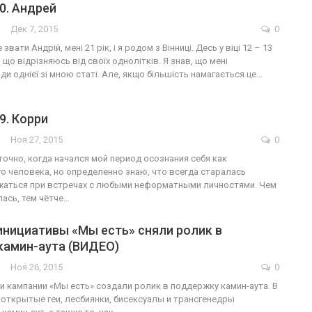
0. Андрей
Дек 7, 2015
0
 звати Андрій, мені 21 рік, і я родом з Вінниці. Десь у віці 12 – 13
 що відрізняюсь від своїх однолітків. Я знав, що мені
 однієї зі мною статі. Але, якщо більшість намагається це…
9. Корри
Ноя 27, 2015
0
точно, когда начался мой период осознания себя как
о человека, но определенно знаю, что всегда старалась
жаться при встречах с любыми неформатными личностями. Чем
ась, тем чётче…
инициативы «Мы есть» сняли ролик в
камин-аута (ВИДЕО)
Ноя 26, 2015
0
ои кампании «Мы есть» создали ролик в поддержку камин-аута. В
открытые геи, лесбиянки, бисексуалы и трансгенедры