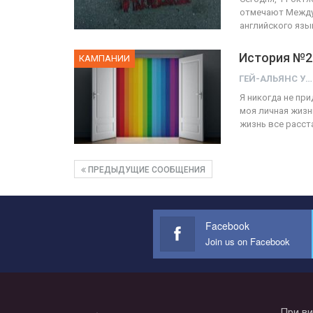
отмечают Междун
английского язы
История №2
КАМПАНИИ
ГЕЙ-АЛЬЯНС УКРАИНА
Я никогда не пр
моя личная жизн
жизнь все расст
ПРЕДЫДУЩИЕ СООБЩЕНИЯ
Facebook
Join us on Facebook
При ви