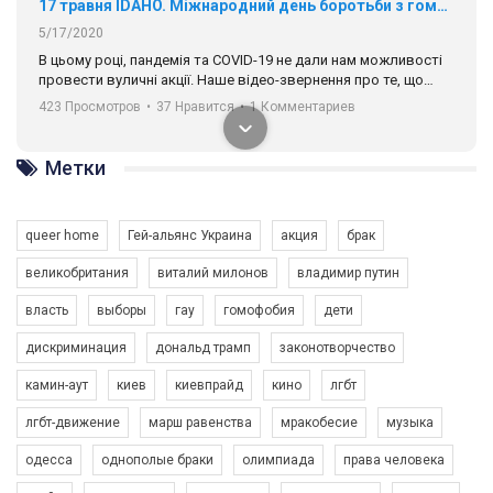
17 травня IDAHO. Міжнародний день боротьби з гомофобією трансфобією і біфобія.
5/17/2020
В цьому році, пандемія та COVІD-19 не дали нам можливості
провести вуличні акції. Наше відео-звернення про те, що
навіть коли ми у різних містах та не можемо зустрінеться, ми
423 Просмотров
•
37 Нравится
•
1 Комментариев
разом. Ми закликаємо всіх хто поділяє цінності рівності та
солідарності, приєднатися до нас. Регіональні підрозділи
ГАУ є в 16 областях України.
Метки
Разом наш голос лунає гучніше!
queer home
Гей-альянс Украина
акция
брак
великобритания
виталий милонов
владимир путин
власть
выборы
гау
гомофобия
дети
дискриминация
дональд трамп
законотворчество
камин-аут
киев
киевпрайд
кино
лгбт
00:58
лгбт-движение
марш равенства
мракобесие
музыка
Зупинимо насильство проти ЛГБТ в Україні! Stop violence against LGBT in Ukraine!
одесса
однополые браки
олимпиада
права человека
6/30/2017
Емоційний та вражаючий промо-ролік на конкурс PACT, який