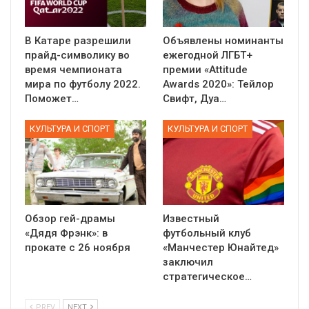
В Катаре разрешили
Объявлены номинанты
прайд-символику во
ежегодной ЛГБТ+
время чемпионата
премии «Attitude
мира по футболу 2022.
Awards 2020»: Тейлор
Поможет…
Свифт, Дуа…
КУЛЬТУРА И СПОРТ
КУЛЬТУРА И СПОРТ
Обзор гей-драмы
Известный
«Дядя Фрэнк»: в
футбольный клуб
прокате с 26 ноября
«Манчестер Юнайтед»
заключил
стратегическое…
PREV
NEXT