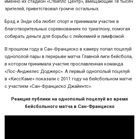
именно их стадион «Стейплс Центр», вмещающий 18 тысяч
зрителей, приветствовал громче остальных.
Брэд и Энди оба любят спорт и принимали участие в
благотворительных соревнованиях по триатлону, помогая
собирать деньги для борьбы с лейкемией и лимфомой.
В прошлом году в
Сан-Франциско
в камеру попал поцелуй
однополой пары в перерыве матча Главной лиги бейсбола,
в котором принимала участие прославленная команда
«
Лос-Анджелес
Доджерс». А первый однополый поцелуй
в «КиссКаме» показали с 2011 году на бейсбольном матче
с участием «
Сан-Франциско
Джайентс».
Реакция публики на однополый поцелуй во время
бейсбольного матча в Сан-Франциско