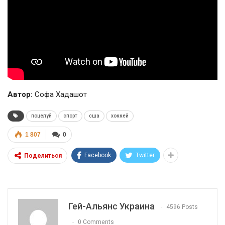
Автор:
Софа Хадашот
поцелуй
спорт
сша
хоккей
1 807
0
Facebook
Twitter
Поделиться
Гей-Альянс Украина
4596 Posts
0 Comments