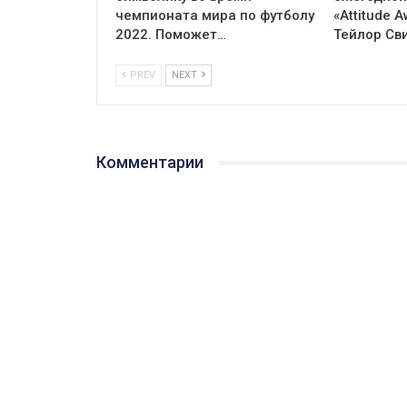
чемпионата мира по футболу
«Attitude 
2022. Поможет…
Тейлор Св
PREV
NEXT
Комментарии
Facebook
Join us on Facebook
При ви