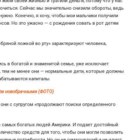
о жили своей жизнью и тратили деньги, потому что у нас
точиться. Сейчас мы
значительно
снизили обороты, ведь
 нужно. Конечно, я хочу, чтобы мои мальчики получили
сов. Но это ужасно — с рождения совать в рот детям
бряной ложкой во рту» характеризуют человека,
ись в богатой и знаменитой семье, уже исключает
, тем не менее они — нормальные дети, которые должны
абатываются капиталы.
ли новобрачными (ФОТО)
 они с супругом «продолжают поиски определенного
е самых богатых людей Америки. И подает достойный
личество средств для того, чтобы они могли позволить
новные потребности. Но он не сумасшедший и не идиот,