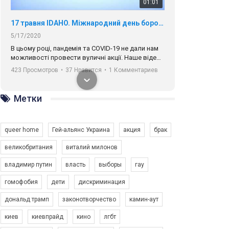
01:01
17 травня IDAHO. Міжнародний день боротьби з гомофобією трансфобією і біфобія.
5/17/2020
В цьому році, пандемія та COVІD-19 не дали нам
можливості провести вуличні акції. Наше відео-
звернення про те, що навіть коли ми у різних
423 Просмотров
•
37 Нравится
•
1 Комментариев
містах та не можемо зустрінеться, ми разом. Ми
закликаємо всіх хто поділяє цінності рівності та
солідарності, приєднатися до нас. Регіональні
Метки
підрозділи ГАУ є в 16 областях України.
Разом наш голос лунає гучніше!
queer home
Гей-альянс Украина
акция
брак
великобритания
виталий милонов
владимир путин
власть
выборы
гау
00:58
гомофобия
дети
дискриминация
дональд трамп
законотворчество
камин-аут
Зупинимо насильство проти ЛГБТ в Україні! Stop violence against LGBT in Ukraine!
6/30/2017
киев
киевпрайд
кино
лгбт
Емоційний та вражаючий промо-ролік на