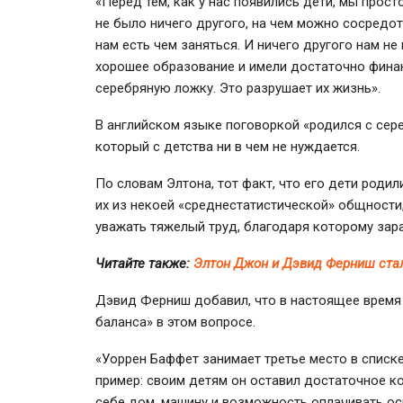
«Перед тем, как у нас появились дети, мы прост
не было ничего другого, на чем можно сосредо
нам есть чем заняться. И ничего другого нам не
хорошее образование и имели достаточно финан
серебряную ложку. Это разрушает их жизнь».
В английском языке поговоркой «родился с сере
который с детства ни в чем не нуждается.
По словам Элтона, тот факт, что его дети родил
их из некоей «среднестатистической» общности
уважать тяжелый труд, благодаря которому зар
Читайте также:
Элтон Джон и Дэвид Ферниш ста
Дэвид Ферниш добавил, что в настоящее время
баланса» в этом вопросе.
«Уоррен Баффет занимает третье место в списк
пример: своим детям он оставил достаточное ко
себе дом, машину и возможность оплачивать ос