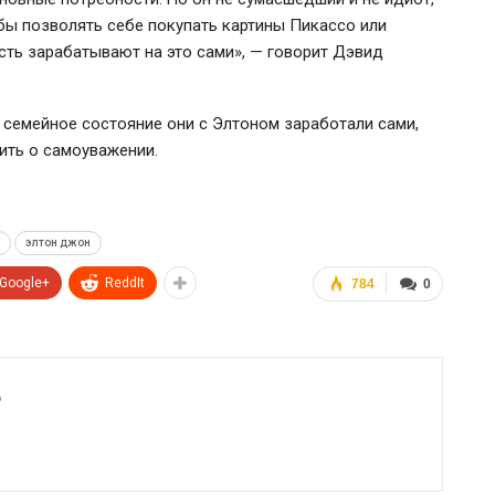
обы позволять себе покупать картины Пикассо или
сть зарабатывают на это сами», — говорит Дэвид
 семейное состояние они с Элтоном заработали сами,
ить о самоуважении.
элтон джон
Google+
ReddIt
784
0
6