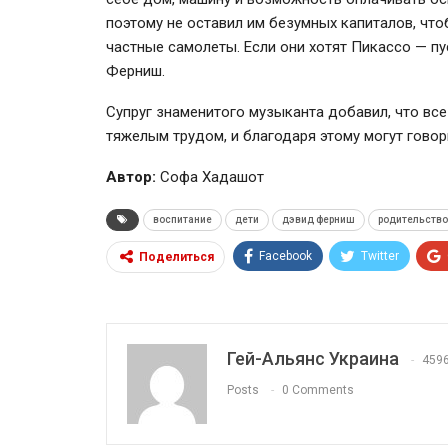
поэтому не оставил им безумных капиталов, чт
частные самолеты. Если они хотят Пикассо — пу
Ферниш.
Супруг знаменитого музыканта добавил, что все
тяжелым трудом, и благодаря этому могут говор
Автор:
Софа Хадашот
воспитание
дети
дэвид ферниш
родительство
Facebook
Twitter
Поделиться
Гей-Альянс Украина
459
Posts
0 Comments