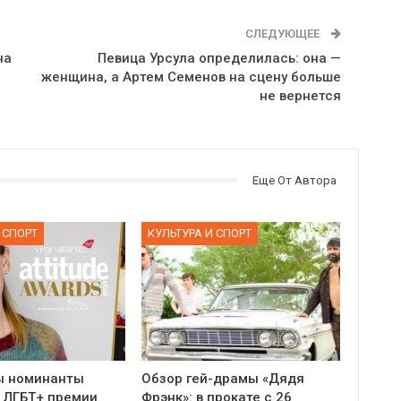
СЛЕДУЮЩЕЕ
на
Певица Урсула определилась: она —
женщина, а Артем Семенов на сцену больше
не вернется
Еще От Автора
 СПОРТ
КУЛЬТУРА И СПОРТ
ы номинанты
Обзор гей-драмы «Дядя
 ЛГБТ+ премии
Фрэнк»: в прокате с 26