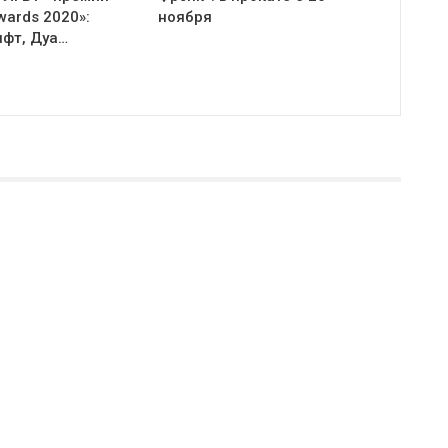
Awards 2020»:
ноября
ифт, Дуа…
Twitter
Youtube
Join us on Twitter
Join us on Youtube
користанні матеріалів