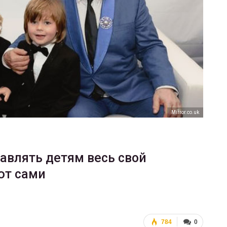
ФОТО
200
Военнослужащие-трансгендеры
ГЕЙ-АЛЬЯНС УКРАИНА
Июл 27, 2017
0
Mirror.co.uk
авлять детям весь свой
ют сами
784
0