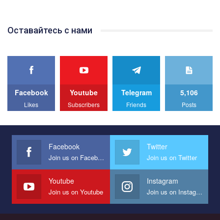
відео.
Team of Gay Alliance Ukraine participates in a competition for the
Оставайтесь с нами
best video, representing programme for the development of
organization. The competition is organized by inetrnational
organization PACT.
We appeal to your support and ask to help us implement our plan
to combat violence against LGBT people in Ukraine.
Facebook
Youtube
Telegram
5,106
All you have to do is to press "Like" below the video.
Likes
Subscribers
Friends
Posts
Эмоционально сильный ролик от команды "Гей-альянс
Украина", который принимает участие в конкурсе
международной организации PACT на лучший ролик,
представляющий программу развития организации.
Facebook
Twitter
Join us on Facebook
Join us on Twitter
Мы просим вас поддержать нас и помочь нам реализовать
наш план по борьбе с насилием и дискриминацией на почве
СОГИ в Украине.
Youtube
Instagram
Join us on Youtube
Join us on Instagram
Все, что вам нужно сделать - это зайти на наш канал YouTube
по этой ссылке и поставить лайк под видео.