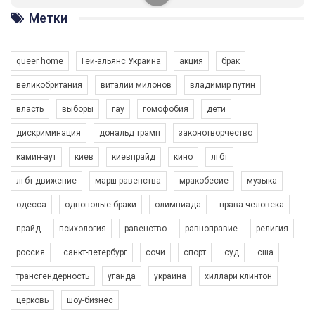
ГАУ є в 16 областях України.
Метки
Разом наш голос лунає гучніше!
queer home
Гей-альянс Украина
акция
брак
великобритания
виталий милонов
владимир путин
власть
выборы
гау
гомофобия
дети
дискриминация
дональд трамп
законотворчество
камин-аут
киев
киевпрайд
кино
лгбт
00:58
лгбт-движение
марш равенства
мракобесие
музыка
Зупинимо насильство проти ЛГБТ в Україні! Stop violence against LGBT in Ukraine!
одесса
однополые браки
олимпиада
права человека
6/30/2017
Емоційний та вражаючий промо-ролік на конкурс PACT, який
прайд
психология
равенство
равноправие
религия
представляє програму "Гей-альянс Україна" з протидії
насильству проти ЛГБТ в Україні.
россия
санкт-петербург
сочи
спорт
суд
сша
1.9K Просмотров
•
226 Нравится
•
5 Комментариев
Ми просимо вашої підтримки, щоб реалізувати нашу
трансгендерность
уганда
украина
хиллари клинтон
програму з боротьби з насильством проти ЛГБТ в Україні.
церковь
шоу-бизнес
Якщо ти хочеш підтримати нас - просто натисни "лайк" під