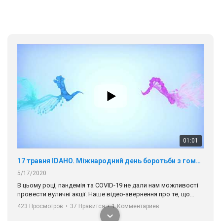
01:01
17 травня IDAHO. Міжнародний день боротьби з гомофобією трансфобією і біфобія.
5/17/2020
В цьому році, пандемія та COVІD-19 не дали нам можливості
провести вуличні акції. Наше відео-звернення про те, що
навіть коли ми у різних містах та не можемо зустрінеться, ми
423 Просмотров
•
37 Нравится
•
1 Комментариев
разом. Ми закликаємо всіх хто поділяє цінності рівності та
солідарності, приєднатися до нас. Регіональні підрозділи