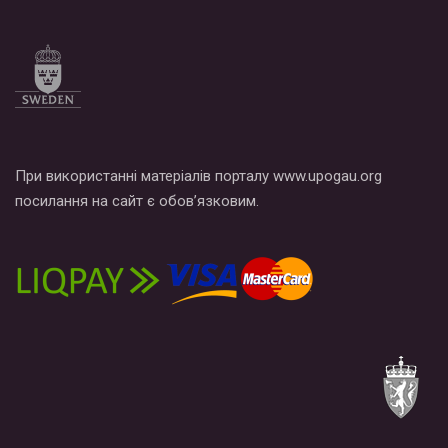
При використанні матеріалів порталу www.upogau.org
посилання на сайт є обов’язковим.