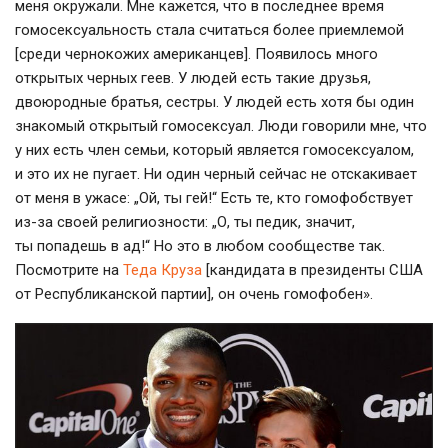
меня окружали. Мне кажется, что в последнее время
гомосексуальность стала считаться более приемлемой
[среди чернокожих американцев]. Появилось много
открытых черных геев. У людей есть такие друзья,
двоюродные братья, сестры. У людей есть хотя бы один
знакомый открытый гомосексуал. Люди говорили мне, что
у них есть член семьи, который является гомосексуалом,
и это их не пугает. Ни один черный сейчас не отскакивает
от меня в ужасе: „Ой, ты гей!“ Есть те, кто гомофобствует
из-за своей религиозности: „О, ты педик, значит,
ты попадешь в ад!“ Но это в любом сообществе так.
Посмотрите на
Теда Круза
[кандидата в президенты США
от Республиканской партии], он очень гомофобен».