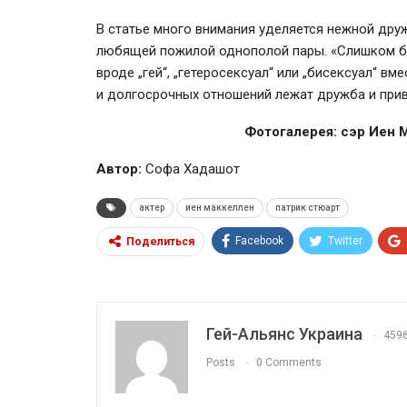
В статье много внимания уделяется нежной дру
любящей пожилой однополой пары. «Слишком бо
вроде „гей“, „гетеросексуал“ или „бисексуал“ вм
и долгосрочных отношений лежат дружба и при
Фотогалерея: сэр Иен 
Автор:
Софа Хадашот
актер
иен маккеллен
патрик стюарт
Facebook
Twitter
Поделиться
Гей-Альянс Украина
459
Posts
0 Comments