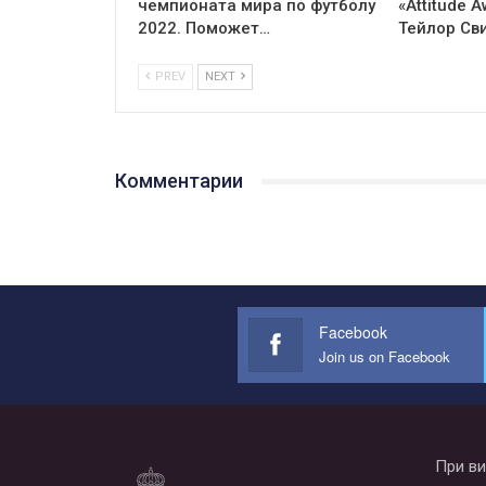
чемпионата мира по футболу
«Attitude 
2022. Поможет…
Тейлор Св
PREV
NEXT
Комментарии
Facebook
Join us on Facebook
При ви