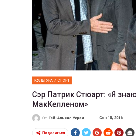
ФОТО
Прайд в Тель-Авиве собрал 
тысяч участников
ГЕЙ-АЛЬЯНС УКРАИНА
Июн 10, 2017
0
КУЛЬТУРА И СПОРТ
Сэр Патрик Стюарт: «Я знаю
МакКелленом»
Сен 15, 2016
От
Гей-Альянс Украина
Поделиться