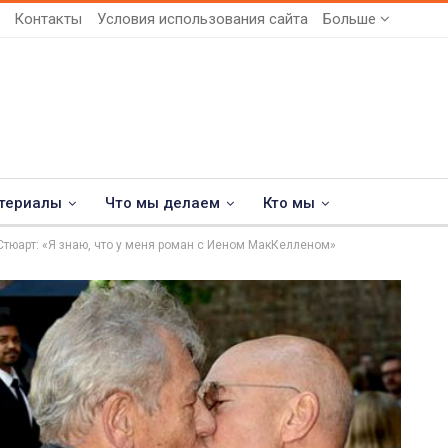
Контакты
Условия использования сайта
Больше
териалы
Что мы делаем
Кто мы
Стюарт: «Я знаю, что у меня роман с Иеном МакКелленом»