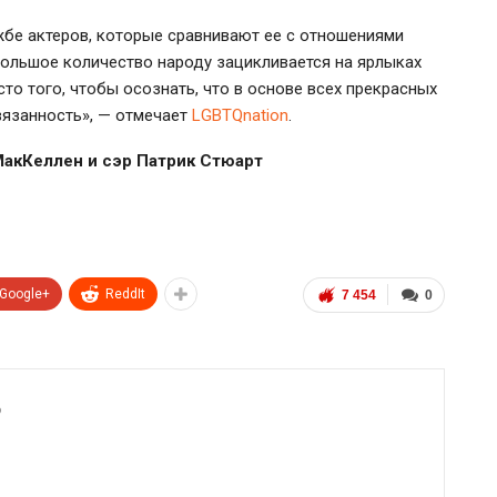
жбе актеров, которые сравнивают ее с отношениями
льшое количество народу зацикливается на ярлыках
есто того, чтобы осознать, что в основе всех прекрасных
вязанность», — отмечает
LGBTQnation
.
МакКеллен и сэр Патрик Стюарт
Google+
ReddIt
7 454
0
6