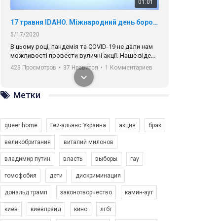
01:01
17 травня IDAHO. Міжнародний день боротьби з гомофобією трансфобією і біфобія.
5/17/2020
В цьому році, пандемія та COVІD-19 не дали нам
можливості провести вуличні акції. Наше відео-
звернення про те, що навіть коли ми у різних
423 Просмотров
•
37 Нравится
•
1 Комментариев
містах та не можемо зустрінеться, ми разом. Ми
закликаємо всіх хто поділяє цінності рівності та
солідарності, приєднатися до нас. Регіональні
Метки
підрозділи ГАУ є в 16 областях України.
Разом наш голос лунає гучніше!
queer home
Гей-альянс Украина
акция
брак
великобритания
виталий милонов
владимир путин
власть
выборы
гау
00:58
гомофобия
дети
дискриминация
дональд трамп
законотворчество
камин-аут
Зупинимо насильство проти ЛГБТ в Україні! Stop violence against LGBT in Ukraine!
6/30/2017
киев
киевпрайд
кино
лгбт
Емоційний та вражаючий промо-ролік на