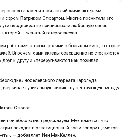
тервью со знаменитыми английскими актерами
 и сэром Патриком Стюартом. Многие посчитали его
слухи неоднократно приписывали любовную связь.
, а второй — женатый гетеросексуал.
ми работами, а также ролями в большом кино, которые
ажей. Впрочем, сами актеры совершенно не стесняются
 друг к другу и «переругиваются как пожилая
безлюдье» нобелевского лауреата Гарольда
подчеркивает уникальную химию, существующую между
Патрик Стюарт.
 меня он абсолютно предсказуем. Мне кажется, что
атрик заходит в репетиционный зал и говорит „смотри,
реть», — добавляет Иен МакКеллен.