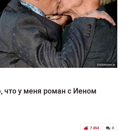
ФОТО
200
Военнослужащие-трансгендеры
ГЕЙ-АЛЬЯНС УКРАИНА
Июл 27, 2017
0
Іrishmirror.ie
, что у меня роман с Иеном
7 454
0