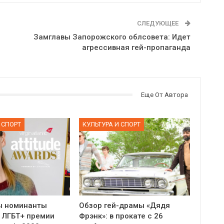
СЛЕДУЮЩЕЕ
Замглавы Запорожского облсовета: Идет
агрессивная гей-пропаганда
Еще От Автора
 СПОРТ
КУЛЬТУРА И СПОРТ
ы номинанты
Обзор гей-драмы «Дядя
 ЛГБТ+ премии
Фрэнк»: в прокате с 26