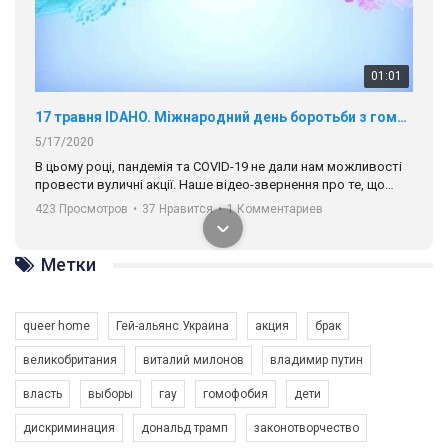
01:01
17 травня IDAHO. Міжнародний день боротьби з гомофобією трансфобією і біфобія.
5/17/2020
В цьому році, пандемія та COVІD-19 не дали нам можливості
провести вуличні акції. Наше відео-звернення про те, що
навіть коли ми у різних містах та не можемо зустрінеться, ми
423 Просмотров
•
37 Нравится
•
1 Комментариев
разом. Ми закликаємо всіх хто поділяє цінності рівності та
солідарності, приєднатися до нас. Регіональні підрозділи
ГАУ є в 16 областях України.
Метки
Разом наш голос лунає гучніше!
queer home
Гей-альянс Украина
акция
брак
великобритания
виталий милонов
владимир путин
власть
выборы
гау
гомофобия
дети
дискриминация
дональд трамп
законотворчество