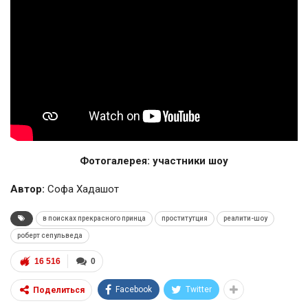
Фотогалерея: участники шоу
Автор:
Софа Хадашот
в поисках прекрасного принца
проститутция
реалити-шоу
роберт сепульведа
16 516
0
Facebook
Twitter
Поделиться