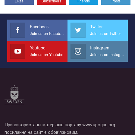
Likes
Subscribers
Friends
Posts
Эмоционально сильный ролик от команды "Гей-альянс
Украина", который принимает участие в конкурсе
международной организации PACT на лучший ролик,
представляющий программу развития организации.
Facebook
Twitter
Join us on Facebook
Join us on Twitter
Мы просим вас поддержать нас и помочь нам реализовать
наш план по борьбе с насилием и дискриминацией на почве
СОГИ в Украине.
Youtube
Instagram
Join us on Youtube
Join us on Instagram
Все, что вам нужно сделать - это зайти на наш канал YouTube
по этой ссылке и поставить лайк под видео.
При використанні матеріалів порталу www.upogau.org
посилання на сайт є обов’язковим.