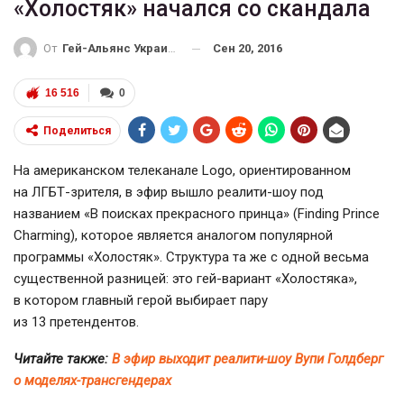
«Холостяк» начался со скандала
Сен 20, 2016
От
Гей-Альянс Украина
16 516
0
Поделиться
На американском телеканале Logo, ориентированном
на
ЛГБТ-зрителя
, в эфир вышло
реалити-шоу
под
названием «В поисках прекрасного принца» (Finding Prince
Charming), которое является аналогом популярной
программы «Холостяк». Структура та же с одной весьма
существенной разницей: это
гей-вариант
«Холостяка»,
в котором главный герой выбирает пару
из 13 претендентов.
Читайте также:
В эфир выходит реалити-шоу Вупи Голдберг
о моделях-трансгендерах