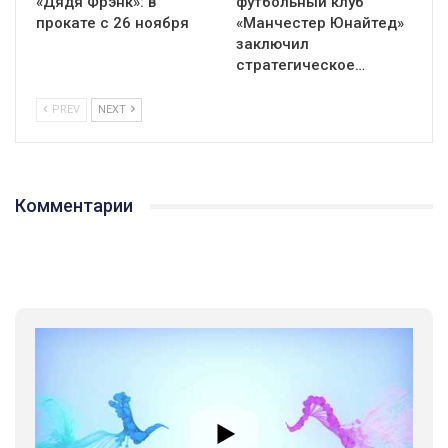
«Дядя Фрэнк»: в
футбольный клуб
прокате с 26 ноября
«Манчестер Юнайтед»
заключил
стратегическое…
PREV
NEXT
Комментарии