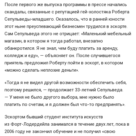
После первого же выпуска программы в прессе начались
скандалы, связанные с репутацией
гей-холостяка
Роберта
Сепульведы-младшего
. Оказалось, что в ранней юности
этот ныне преуспевающий бизнесмен трудился в эскорте.
Сам Сепульведа этого не отрицает: «Маленький мебельный
магазин, в котором я тогда работал, внезапно
обанкротился. Я не знал, чем буду платить за аренду,
колледж и еду», — объясняет он. После случившегося
приятель предложил Роберту пойти в эскорт, в котором
«можно сделать неплохие деньги».
«Тогда я не видел другой возможности обеспечить себя,
поэтому решился, — продолжает
33-летний
Сепульведа.
— У меня не было другого выбора, мне нужно было
платить по счетам, и я должен был
что-то
предпринять».
Эскортом бывший студент института искусств
из
Форт-Лодердейла
занимался в течение двух лет, пока в
2006 году не закончил обучение и не получил «свою