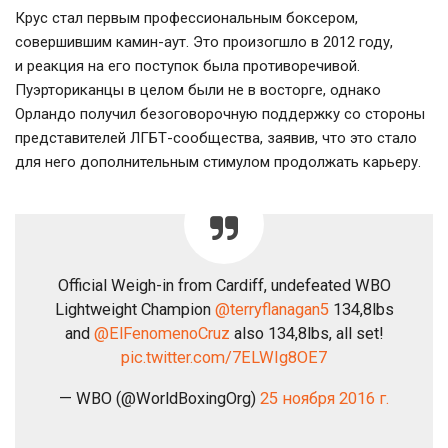
Крус стал первым профессиональным боксером,
совершившим
камин-аут
. Это произогшло в 2012 году,
и реакция на его поступок была противоречивой.
Пуэрториканцы в целом были не в восторге, однако
Орландо получил безоговорочную поддержку со стороны
представителей
ЛГБТ-сообщества
, заявив, что это стало
для него дополнительным стимулом продолжать карьеру.
Official Weigh-in from Cardiff, undefeated WBO
Lightweight Champion
@terryflanagan5
134,8lbs
and
@ElFenomenoCruz
also 134,8lbs, all set!
pic.twitter.com/7ELWIg8OE7
— WBO (@WorldBoxingOrg)
25 ноября 2016 г.