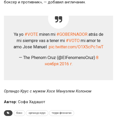
боксер и противник», — добавил англичанин.
Ya yo
#VOTE
miren mi
#GOBERNADOR
atrás de
mi siempre vas a tener mi
#VOTO
mi amor te
amo Jose Manuel
pic.twitter.com/O1X5cPc1wT
— The Phenom Cruz (@ElFenomenoCruz)
8
ноября 2016 г.
Орландо Крус с мужем Хосе Мануэлем Колоном
Автор:
Софа Хадашот
бокс
орландо крус
терри флэнаган