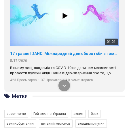
01:01
17 травня IDAHO. Міжнародний день боротьби з гомофобією трансфобією і біфобія.
5/17/2020
В цьому році, пандемія та COVІD-19 не дали нам можливості
провести вуличні акції. Наше відео-звернення про те, що
навіть коли ми у різних містах та не можемо зустрінеться, ми
423 Просмотров
•
37 Нравится
•
1 Комментариев
разом. Ми закликаємо всіх хто поділяє цінності рівності та
солідарності, приєднатися до нас. Регіональні підрозділи
ГАУ є в 16 областях України.
Метки
Разом наш голос лунає гучніше!
queer home
Гей-альянс Украина
акция
брак
великобритания
виталий милонов
владимир путин