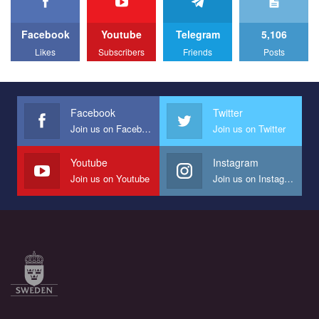
to combat violence against LGBT people in Ukraine.
Facebook
Youtube
Telegram
5,106
All you have to do is to press "Like" below the video.
Likes
Subscribers
Friends
Posts
Эмоционально сильный ролик от команды "Гей-альянс
Украина", который принимает участие в конкурсе
международной организации PACT на лучший ролик,
представляющий программу развития организации.
Facebook
Twitter
Join us on Facebook
Join us on Twitter
Мы просим вас поддержать нас и помочь нам реализовать
наш план по борьбе с насилием и дискриминацией на почве
СОГИ в Украине.
Youtube
Instagram
Join us on Youtube
Join us on Instagram
Все, что вам нужно сделать - это зайти на наш канал YouTube
по этой ссылке и поставить лайк под видео.