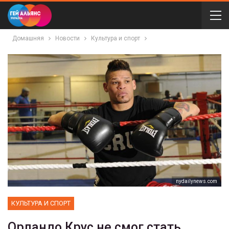
Домашняя
Новости
Культура и спорт
nydailynews.com
КУЛЬТУРА И СПОРТ
Орландо Крус не смог стать