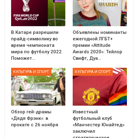
В Катаре разрешили
Объявлены номинанты
прайд-символику во
ежегодной ЛГБТ+
время чемпионата
премии «Attitude
мира по футболу 2022.
Awards 2020»: Тейлор
Поможет…
Свифт, Дуа…
КУЛЬТУРА И СПОРТ
КУЛЬТУРА И СПОРТ
Обзор гей-драмы
Известный
«Дядя Фрэнк»: в
футбольный клуб
прокате с 26 ноября
«Манчестер Юнайтед»
заключил
стратегическое…