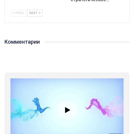
PREV
NEXT
Комментарии
01:01
17 травня IDAHO. Міжнародний день боротьби з гомофобією трансфобією і біфобія.
5/17/2020
В цьому році, пандемія та COVІD-19 не дали нам можливості