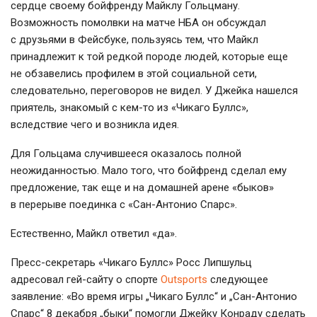
сердце своему бойфренду Майклу Гольцману.
Возможность помолвки на матче НБА он обсуждал
с друзьями в Фейсбуке, пользуясь тем, что Майкл
принадлежит к той редкой породе людей, которые еще
не обзавелись профилем в этой социальной сети,
следовательно, переговоров не видел. У Джейка нашелся
приятель, знакомый с
кем-то
из «Чикаго Буллс»,
вследствие чего и возникла идея.
Для Гольцама случившееся оказалось полной
неожиданностью. Мало того, что бойфренд сделал ему
предложение, так еще и на домашней арене «быков»
в перерыве поединка с «
Сан-Антонио
Спарс».
Естественно, Майкл ответил «да».
Пресс-секретарь
«Чикаго Буллс» Росс Липшульц
адресовал
гей-сайту
о спорте
Outsports
следующее
заявление: «Во время игры „Чикаго Буллс“ и „
Сан-Антонио
Спарс“ 8 декабря „быки“ помогли Джейку Конраду сделать