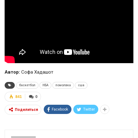
Автор:
Софа Хадашот
баскетбол
НБА
помолвка
сша
841
0
Facebook
Twitter
Поделиться