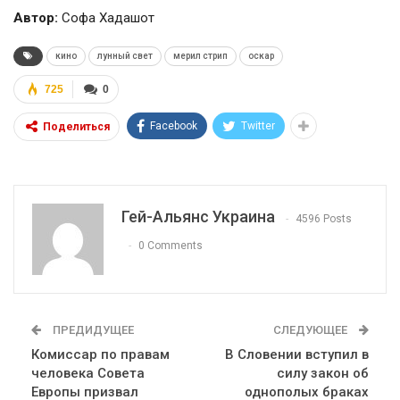
Автор:
Софа Хадашот
кино
лунный свет
мерил стрип
оскар
725
0
Facebook
Twitter
Поделиться
Гей-Альянс Украина
4596 Posts
0 Comments
ПРЕДИДУЩЕЕ
СЛЕДУЮЩЕЕ
Комиссар по правам
В Словении вступил в
человека Совета
силу закон об
Европы призвал
однополых браках