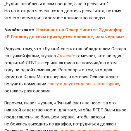
„Будьте влюблены в сам процесс, а не в результат“.
Но на этот раз я очень хотел достичь результата, потому
что его посмотрит огромное количество народу».
Читайте также:
Номинант на Оскар Чиветел Эджиофор:
«В Голливуде геям приходится сложнее, чем черным»
Радуясь тому, что «Лунный свет» стал обладателем Оскара
за лучший фильм, журнал
Advocate
отмечает, что ни один
открытый ЛГБТ-актер или актриса не получил/а в этом
году ни одной номинации. Разговоры о том, что драг-
артистка Келли Ментл впервые в истории Оскара может
получить номинации
сразу в двух гендерных категориях
,
остались разговорами.
Впрочем, пишет журнал, «Лунный свет» не несет за это
никакой ответственности: для того, чтобы ЛГБТ были шире
представлены на большом экране, чтобы актеры
не боялись выходить из шкафов, потрудиться должен