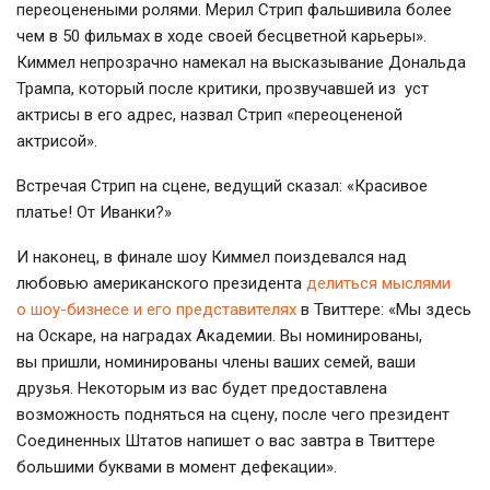
переоценеными ролями. Мерил Стрип фальшивила более
чем в 50 фильмах в ходе своей бесцветной карьеры».
Киммел непрозрачно намекал на высказывание Дональда
Трампа, который после критики, прозвучавшей из уст
актрисы в его адрес, назвал Стрип «переоцененой
актрисой».
Встречая Стрип на сцене, ведущий сказал: «Красивое
платье! От Иванки?»
И наконец, в финале шоу Киммел поиздевался над
любовью американского президента
делиться мыслями
о
шоу-бизнесе
и его представителях
в Твиттере: «Мы здесь
на Оскаре, на наградах Академии. Вы номинированы,
вы пришли, номинированы члены ваших семей, ваши
друзья. Некоторым из вас будет предоставлена
возможность подняться на сцену, после чего президент
Соединенных Штатов напишет о вас завтра в Твиттере
большими буквами в момент дефекации».