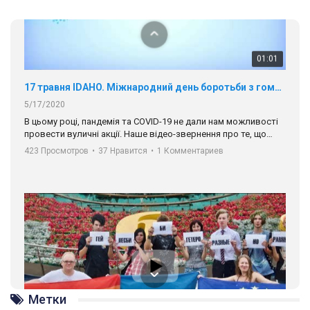
солідарності, приєднатися до нас. Регіональні підрозділи
ГАУ є в 16 областях України.
Разом наш голос лунає гучніше!
00:58
Зупинимо насильство проти ЛГБТ в Україні! Stop violence against LGBT in Ukraine!
6/30/2017
Емоційний та вражаючий промо-ролік на конкурс PACT, який
представляє програму "Гей-альянс Україна" з протидії
насильству проти ЛГБТ в Україні.
1.9K Просмотров
•
226 Нравится
•
5 Комментариев
Ми просимо вашої підтримки, щоб реалізувати нашу
програму з боротьби з насильством проти ЛГБТ в Україні.
Метки