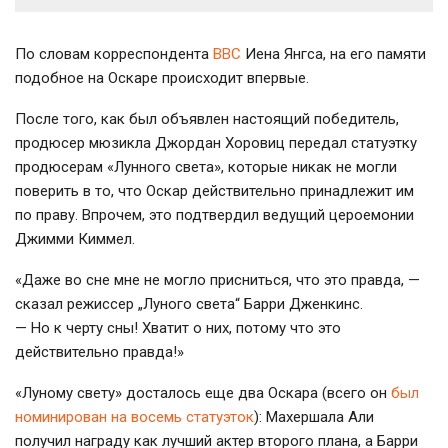
По словам корреспондента
ВВС
Иена Янгса, на его памяти
подобное на Оскаре происходит впервые.
После того, как был объявлен настоящий победитель,
продюсер мюзикла Джордан Хоровиц передал статуэтку
продюсерам «Лунного света», которые никак не могли
поверить в то, что Оскар действительно принадлежит им
по праву. Впрочем, это подтвердил ведущий цероемонии
Джимми Киммел.
«Даже во сне мне не могло присниться, что это правда, —
сказал режиссер „Луного света“ Барри Дженкинс.
— Но к черту сны! Хватит о них, потому что это
действительно правда!»
«Луному свету» досталось еще два Оскара (всего он
был
номинирован на восемь статуэток
): Махершала Али
получил награду как лучший актер второго плана, а Барри