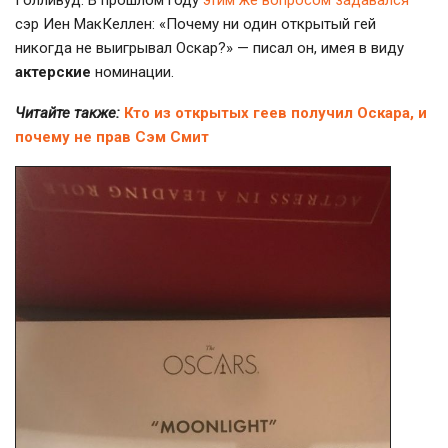
Голливуд. В прошлом году
этим же вопросом задавался
сэр Иен МакКеллен: «Почему ни один открытый гей
никогда не выигрывал Оскар?» — писал он, имея в виду
актерские
номинации.
Читайте также:
Кто из открытых геев получил Оскара, и
почему не прав Сэм Смит