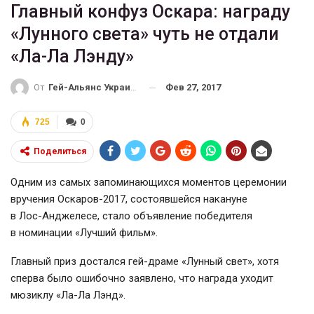
Главный конфуз Оскара: награду
«Лунного света» чуть не отдали
«Ла-Ла Лэнду»
Фев 27, 2017
От
Гей-Альянс Украина
725
0
Поделиться
Одним из самых запоминающихся моментов церемонии
вручения
Оскаров-2017
, состоявшейся накануне
в
Лос-Анджелесе
, стало объявление победителя
в номинации «Лучший фильм».
Главный приз достался
гей-драме
«Лунный свет», хотя
сперва было ошибочно заявлено, что награда уходит
мюзиклу «
Ла-Ла
Лэнд».