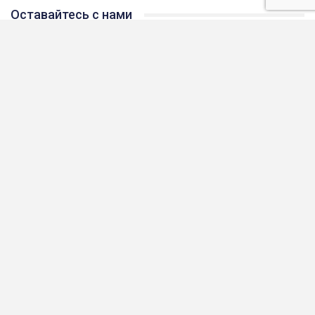
прапором по місту.
Оставайтесь с нами
Facebook
Youtube
Telegram
5,106
Likes
Subscribers
Friends
Posts
Facebook
Twitter
Join us on Facebook
Join us on Twitter
Youtube
Instagram
Join us on Youtube
Join us on Instagram