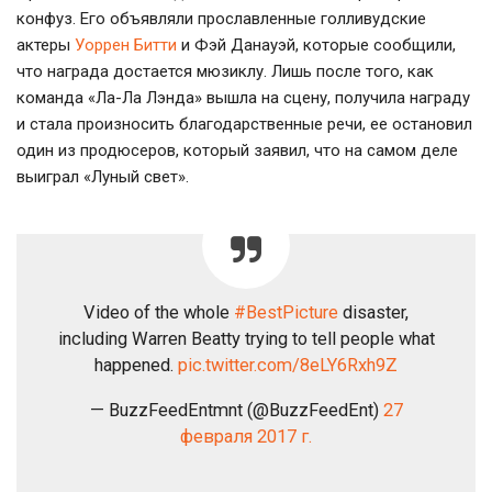
конфуз. Его объявляли прославленные голливудские
актеры
Уоррен Битти
и Фэй Данауэй, которые сообщили,
что награда достается мюзиклу. Лишь после того, как
команда «
Ла-Ла
Лэнда» вышла на сцену, получила награду
и стала произносить благодарственные речи, ее остановил
один из продюсеров, который заявил, что на самом деле
выиграл «Луный свет».
Video of the whole
#BestPicture
disaster,
including Warren Beatty trying to tell people what
happened.
pic.twitter.com/8eLY6Rxh9Z
— BuzzFeedEntmnt (@BuzzFeedEnt)
27
февраля 2017 г.