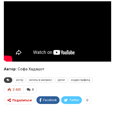
Автор:
Софа Хадашот
актер
ангелы в америке
рупол
эндрю гарфилд
2 420
0
Facebook
Twitter
Поделиться