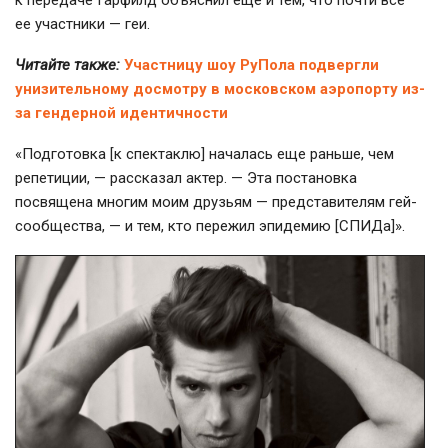
к передаче Гарфилд объяснил еще и тем, что почти все
ее участники — геи.
Читайте также:
Участницу шоу РуПола подвергли
унизительному досмотру в московском аэропорту из-
за гендерной идентичности
«Подготовка [к спектаклю] началась еще раньше, чем
репетиции, — рассказал актер. — Эта постановка
посвящена многим моим друзьям — представителям гей-
сообщества, — и тем, кто пережил эпидемию [СПИДа]».