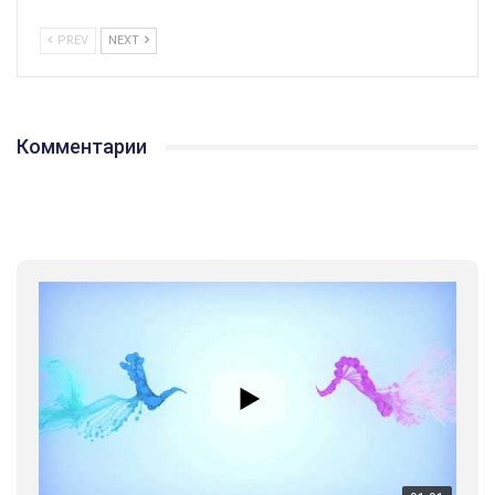
PREV
NEXT
Комментарии
01:01
17 травня IDAHO. Міжнародний день боротьби з гомофобією трансфобією і біфобія.
5/17/2020
В цьому році, пандемія та COVІD-19 не дали нам можливості
провести вуличні акції. Наше відео-звернення про те, що
навіть коли ми у різних містах та не можемо зустрінеться, ми
423 Просмотров
•
37 Нравится
•
1 Комментариев
разом. Ми закликаємо всіх хто поділяє цінності рівності та
солідарності, приєднатися до нас. Регіональні підрозділи
ГАУ є в 16 областях України.
Разом наш голос лунає гучніше!