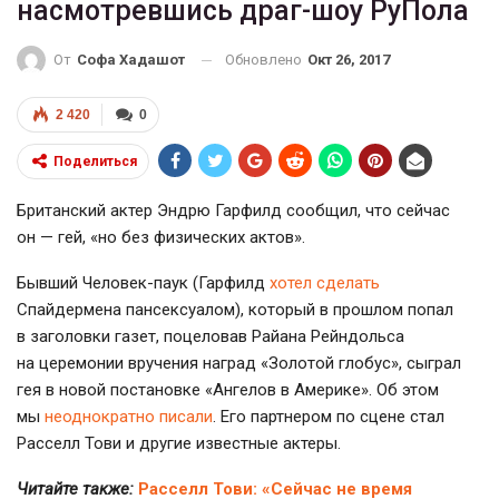
насмотревшись драг-шоу РуПола
Обновлено
Окт 26, 2017
От
Софа Хадашот
2 420
0
Поделиться
Британский актер Эндрю Гарфилд сообщил, что сейчас
он — гей, «но без физических актов».
Бывший Человек-паук (Гарфилд
хотел сделать
Спайдермена пансексуалом), который в прошлом попал
в заголовки газет, поцеловав Райана Рейндольса
на церемонии вручения наград «Золотой глобус», сыграл
гея в новой постановке «Ангелов в Америке». Об этом
мы
неоднократно писали
. Его партнером по сцене стал
Расселл Тови и другие известные актеры.
Читайте также:
Расселл Тови: «Сейчас не время