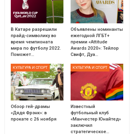
В Катаре разрешили
Объявлены номинанты
прайд-символику во
ежегодной ЛГБТ+
время чемпионата
премии «Attitude
мира по футболу 2022.
Awards 2020»: Тейлор
Поможет…
Свифт, Дуа…
КУЛЬТУРА И СПОРТ
КУЛЬТУРА И СПОРТ
Обзор гей-драмы
Известный
«Дядя Фрэнк»: в
футбольный клуб
прокате с 26 ноября
«Манчестер Юнайтед»
заключил
стратегическое…