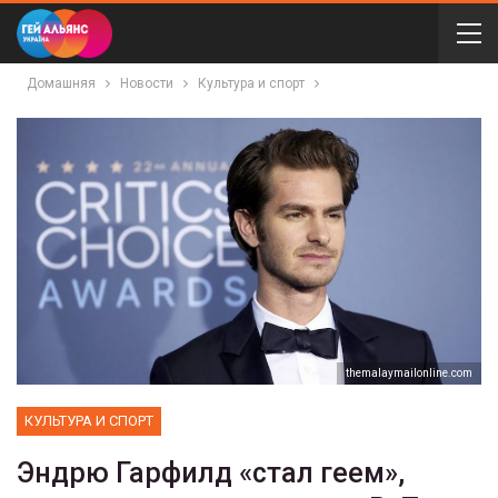
Домашняя
Новости
Культура и спорт
themalaymailonline.com
КУЛЬТУРА И СПОРТ
Эндрю Гарфилд «стал геем»,