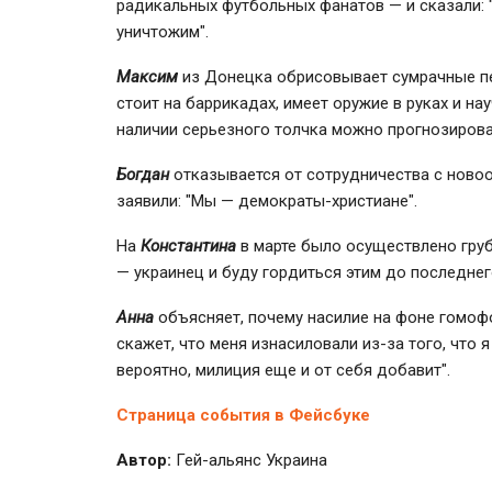
радикальных футбольных фанатов — и сказали: "
уничтожим".
Максим
из Донецка обрисовывает сумрачные пе
стоит на баррикадах, имеет оружие в руках и на
наличии серьезного толчка можно прогнозиров
Богдан
отказывается от сотрудничества с нов
заявили: "Мы — демократы-христиане".
На
Константина
в марте было осуществлено груб
— украинец и буду гордиться этим до последнего
Анна
объясняет, почему насилие на фоне гомофо
скажет, что меня изнасиловали из-за того, что я 
вероятно, милиция еще и от себя добавит".
Страница события в Фейсбуке
Автор:
Гей-альянс Украина