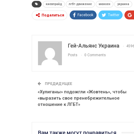
киевпрайд
лгбт-движение
мюнхен
украина
Facebook
Twitter
Поделиться
Гей-Альянс Украина
459
Posts
0 Comments
ПРЕДИДУЩЕЕ
«Хулиганы» подожгли «Жовтень», чтобы
«выразить свое пренебрежительное
отношение к ЛГБТ»
Вам также могут понравиться