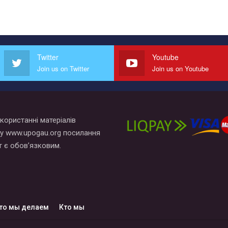
Twitter
Youtube
Join us on Twitter
Join us on Youtube
користанні матеріалів
у www.upogau.org посилання
т є обов’язковим.
то мы делаем
Кто мы