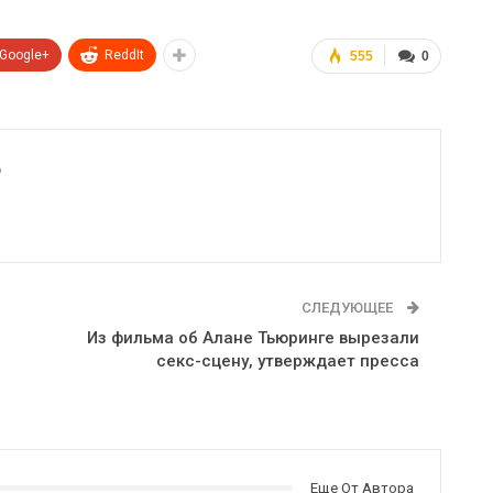
Google+
ReddIt
555
0
6
СЛЕДУЮЩЕЕ
Из фильма об Алане Тьюринге вырезали
секс-сцену, утверждает пресса
Еще От Автора