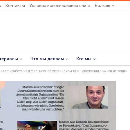
с
Контакты
Условия использования сайта
Больше
териалы
Что мы делаем
Кто мы
илась работа над фильмом об украинском ЛГБТ-движении «Выйти из тени»