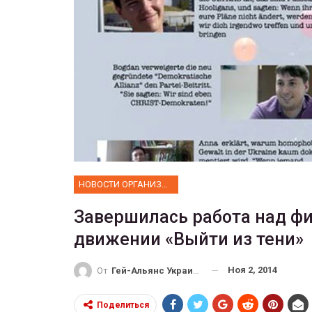
ФОТО
 собрал 200
ников
Военнослужащие-трансгенд
ГЕЙ-АЛЬЯНС УКРАИНА
10, 2017
0
Июл 27, 2017
0
НОВОСТИ ОРГАНИЗАЦИИ
Завершилась работа над ф
движении «Выйти из тени»
Ноя 2, 2014
От
Гей-Альянс Украина
Поделиться