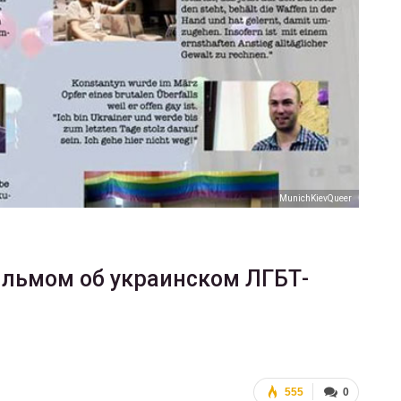
ФОТО
В Берлине отпраздновали
еры
легализацию гей-браков
ГЕЙ-АЛЬЯНС УКРАИНА
Июл 2, 2017
0
MunichKievQueer
ильмом об украинском ЛГБТ-
555
0