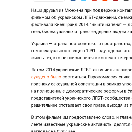
Наши друзья из Мюнхена при поддержке контак
фильмом об украинском ЛГБТ-движении, съемки
фестиваля КиевПрайд 2014. "Выйти из тени" — д
геев, бисексуальных и трансгендерных людей за
Украина — страна постсоветского пространства
гомосексуальность еще в 1991 году, сделав эт
жизнь тех, кто не вписывается в контекст гетер
Летом 2014 украинские ЛГБТ-активисты планиро
суждено было
состояться. Еврокомиссия сняла 
признаку сексуальной ориентации в рамках уп
на полноценные демократические реформы в Укр
представителей украинского ЛГБТ-сообщества о
решительнее отстаивает свои права, выходя из т
В этом фильме им предоставлено слово, и главн
ленте известные украинские активисты делятся
взглядах на будущее.