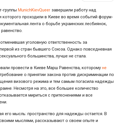
т-группы
MunichKievQueer
завершили работу над
 которого проходили в Киеве во время событий форум-
окументальная лента о борьбе украинских лесбиянок,
 равенство.
, отменившая уголовную ответственность за
о первой из стран бывшего Союза. Однако повседневная
осексуального большинства, лучше не стала.
вали провести в Киеве Марш Равенства, которому
не
требование о принятии закона против дискриминации по
рощения визового режима и тем самым погасила надежды
аине. Несмотря на это, все большее количество
тказывается мириться с притеснениями и все
ени.
ая его мысль: пространство для надежды остается. В
 своими мыслями, рассказывают о своем опыте и