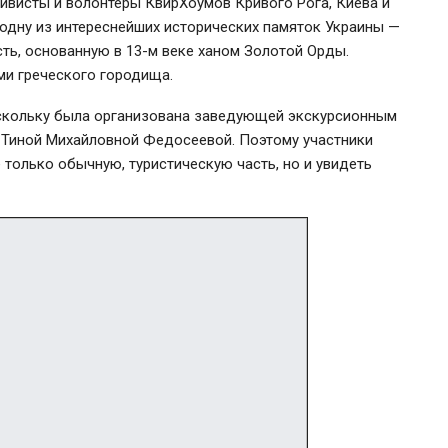
ивисты и волонтеры КвирХоумов Кривого Рога, Киева и
 одну из интереснейших исторических памяток Украины —
ь, основанную в 13-м веке ханом Золотой Орды.
ми греческого городища.
оскольку была организована заведующей экскурсионным
 Тиной Михайловной Федосеевой. Поэтому участники
 только обычную, туристическую часть, но и увидеть