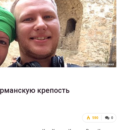
ФОТО
В Берлине отпраздновали
еры
легализацию гей-браков
ГЕЙ-АЛЬЯНС УКРАИНА
Июл 2, 2017
0
Гей-альянс Украина
ерманскую крепость
590
0