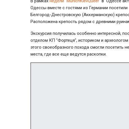
В рамках
недели "MunichKievQueer"
в Одессе акт
Одессы вместе с гостями из Германии посетили
Белгород-Днестровскую (Аккерманскую) крепост
Расположена крепость рядом с древними руина
Экскурсия получилась особенно интересной, п
отделом КП "Фортеця", историком и археологом
этого своеобразного похода смогли посетить не
места, где все еще ведутся раскопки.